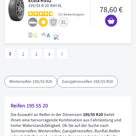
Ecsta HS52
195/55 R 20 95H XL
78,60 €
51
Bewertungen
Seite
Vous lisez actuellement la page
Seite
Seite
Seite
1
Suivant
2
3
4
Winterreifen 195/55 R20
Ganzjahresreifen 195/55 R20
Reifen 195 55 20
Die Auswahl an Reifen in der Dimension
195/55 R20
bietet
Ihnen eine hervorragende Kombination aus Fahrleistung und
hoher Widerstandsfähigkeit. Ob Sie auf der Suche nach
Sommerreifen, Winterreifen, Ganzjahresreifen, Runflat-Reifen