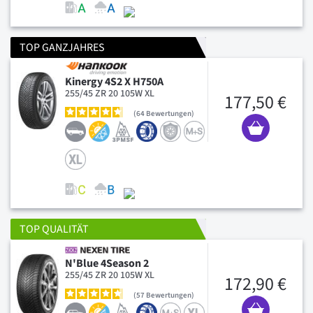
TOP GANZJAHRES
Kinergy 4S2 X H750A
255/45 ZR 20 105W XL
177,50 €
64
Bewertungen
TOP QUALITÄT
N'Blue 4Season 2
255/45 ZR 20 105W XL
172,90 €
57
Bewertungen