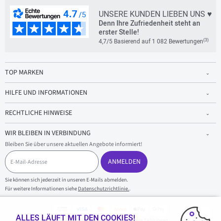
UNSERE KUNDEN LIEBEN UNS ♥
Denn Ihre Zufriedenheit steht an
erster Stelle!
(3)
4,7/5 Basierend auf 1 082 Bewertungen
TOP MARKEN
HILFE UND INFORMATIONEN
RECHTLICHE HINWEISE
WIR BLEIBEN IN VERBINDUNG
Bleiben Sie über unsere aktuellen Angebote informiert!
E
-
ANMELDEN
M
a
Sie können sich jederzeit in unseren E-Mails abmelden.
i
Für weitere Informationen siehe
Datenschutzrichtlinie.
.
l
-
A
d
ALLES LÄUFT MIT DEN COOKIES!
100 % sicherer Einkauf und sichere Zahlungen