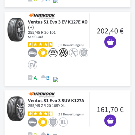
Ventus S1 Evo 3 EV K127E AO
(+)
202,40 €
255/45 R 20 101T
SealGuard
30
Bewertungen
Ventus S1 Evo 3 SUV K127A
255/45 ZR 20 105Y XL
161,70 €
31
Bewertungen