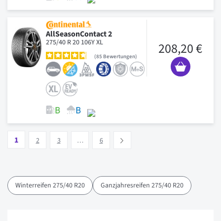
AllSeasonContact 2
275/40 R 20 106Y XL
208,20 €
85
Bewertungen
Seite
Vous lisez actuellement la page
Seite
Seite
Seite
1
Suivant
2
3
…
6
Winterreifen 275/40 R20
Ganzjahresreifen 275/40 R20