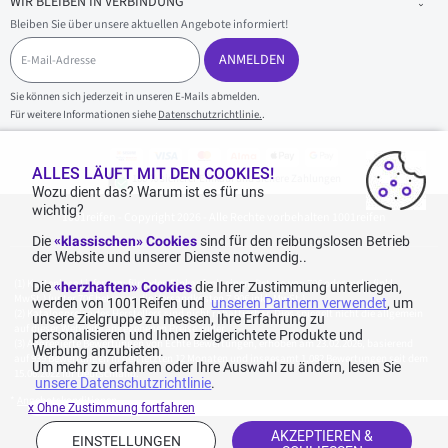
WIR BLEIBEN IN VERBINDUNG
Bleiben Sie über unsere aktuellen Angebote informiert!
E
-
ANMELDEN
M
a
Sie können sich jederzeit in unseren E-Mails abmelden.
i
Für weitere Informationen siehe
Datenschutzrichtlinie.
.
l
-
A
d
ALLES LÄUFT MIT DEN COOKIES!
100 % sicherer Einkauf und sichere Zahlungen
r
Wozu dient das? Warum ist es für uns
e
wichtig?
1001reifen - Copyright 2026 - Alle Rechte vorbehalten 1001reifen
s
s
Die
«klassischen» Cookies
sind für den reibungslosen Betrieb
e
der Website und unserer Dienste notwendig..
Kostenlose Lieferung: für jeden Einkauf mit einem Betrag von 70€ oder mehr (inkl.
Die
«herzhaften» Cookies
die Ihrer Zustimmung unterliegen,
MwSt.) (unter 70€ betragen die Versandkosten 7,90€ inkl. MwSt.).
werden von 1001Reifen und
unseren Partnern verwendet
, um
Katalogpreise des Herstellers sind nicht rabattierbar. Dies spiegelt nicht die allgemein
unsere Zielgruppe zu messen, Ihre Erfahrung zu
auf dieser Webseite angegebenen Preise wider.
personalisieren und Ihnen zielgerichtete Produkte und
Aggregierte Bewertungen von Echte Bewertungen, erhoben am 23.02.2026, basierend
Werbung anzubieten.
auf 939 Bewertungen in den letzten 12 Monaten und insgesamt 1.082 Bewertungen seit dem
Um mehr zu erfahren oder Ihre Auswahl zu ändern, lesen Sie
15.06.2022 für Deutschland.
unsere Datenschutzrichtlinie
.
*
Angebotskonditionen
x Ohne Zustimmung fortfahren
AKZEPTIEREN &
EINSTELLUNGEN