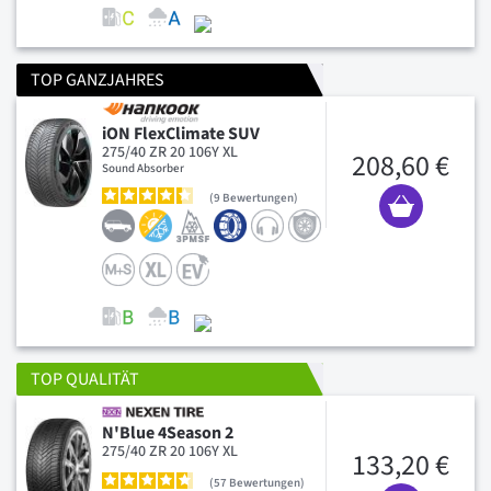
TOP GANZJAHRES
iON FlexClimate SUV
275/40 ZR 20 106Y XL
208,60 €
Sound Absorber
9
Bewertungen
TOP QUALITÄT
N'Blue 4Season 2
275/40 ZR 20 106Y XL
133,20 €
57
Bewertungen