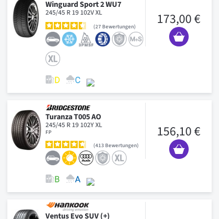
Winguard Sport 2 WU7
245/45 R 19 102V XL
173,00 €
27
Bewertungen
Turanza T005 AO
245/45 R 19 102Y XL
156,10 €
FP
413
Bewertungen
Ventus Evo SUV (+)