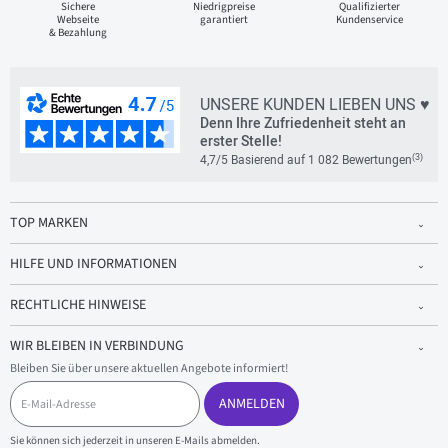
Sichere
Niedrigpreise
Qualifizierter
Webseite
garantiert
Kundenservice
& Bezahlung
UNSERE KUNDEN LIEBEN UNS ♥
Denn Ihre Zufriedenheit steht an
erster Stelle!
(3)
4,7/5 Basierend auf 1 082 Bewertungen
TOP MARKEN
HILFE UND INFORMATIONEN
RECHTLICHE HINWEISE
WIR BLEIBEN IN VERBINDUNG
Bleiben Sie über unsere aktuellen Angebote informiert!
E
-
ANMELDEN
M
a
Sie können sich jederzeit in unseren E-Mails abmelden.