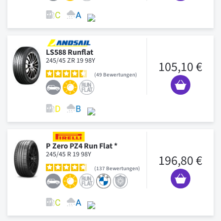
LS588 Runflat
245/45 ZR 19 98Y
105,10 €
49
Bewertungen
P Zero PZ4 Run Flat *
245/45 R 19 98Y
196,80 €
137
Bewertungen