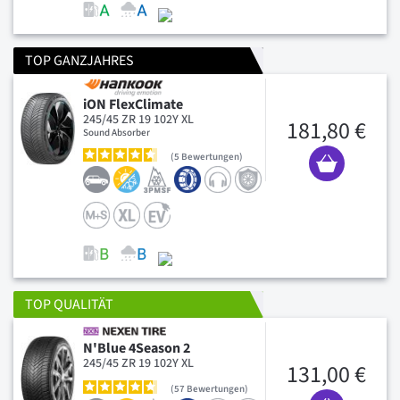
TOP GANZJAHRES
iON FlexClimate
245/45 ZR 19 102Y XL
181,80 €
Sound Absorber
5
Bewertungen
TOP QUALITÄT
N'Blue 4Season 2
245/45 ZR 19 102Y XL
131,00 €
57
Bewertungen