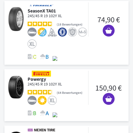
SeasonX TA01
245/45 R 19 102Y XL
74,90 €
18
Bewertungen
Powergy
245/45 R 19 102Y XL
150,90 €
64
Bewertungen