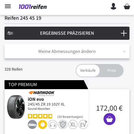
Mein 
Reifen 245 45 19
ERGEBNISSE PRÄZISIEREN
Meine Abmessungen ändern
328
Reifen
TOP PREMIUM
iON evo
245/45 ZR 19 102Y XL
172,00 €
Sound Absorber
20
Bewertungen