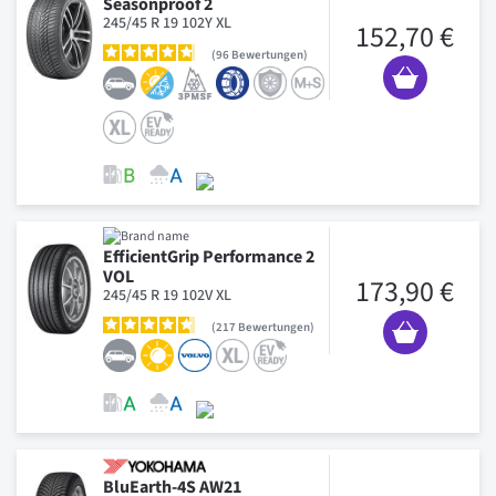
Seasonproof 2
245/45 R 19 102Y XL
152,70 €
96
Bewertungen
EfficientGrip Performance 2
VOL
173,90 €
245/45 R 19 102V XL
217
Bewertungen
BluEarth-4S AW21