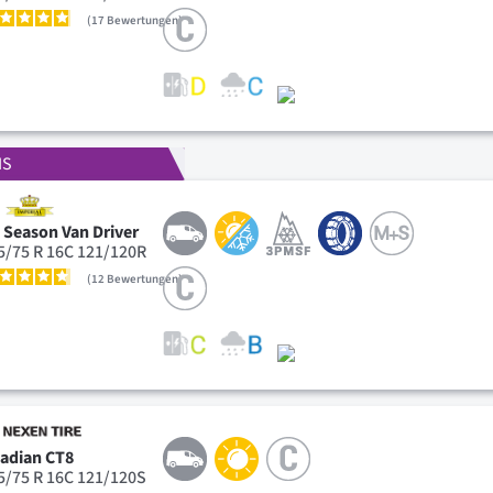
17
Bewertungen
IS
l Season Van Driver
5/75 R 16C 121/120R
12
Bewertungen
adian CT8
5/75 R 16C 121/120S