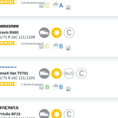
169
Bewertungen
ravis R660
5/75 R 16C 121/120R
16
Bewertungen
nneX Van TV701
5/75 R 16C 121/120S
2
Bewertungen
Privilo RF19