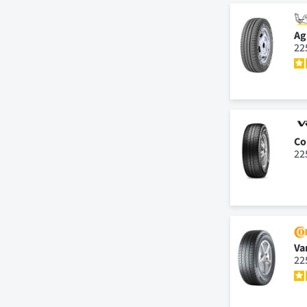
Ag
22
Co
22
Va
22