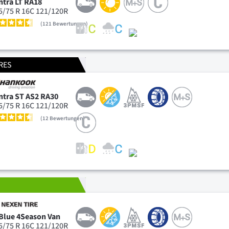
ntra LT RA18
5/75 R 16C 121/120R
121
Bewertungen
RES
ntra ST AS2 RA30
5/75 R 16C 121/120R
12
Bewertungen
T
Blue 4Season Van
5/75 R 16C 121/120R