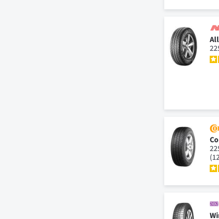
Al
22
Co
22
(1
Wi