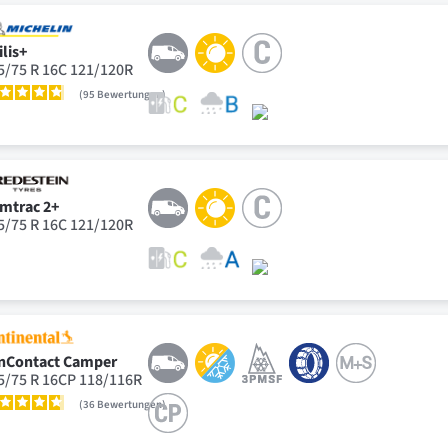
ilis+
5/75 R 16C 121/120R
95
Bewertungen
mtrac 2+
5/75 R 16C 121/120R
nContact Camper
5/75 R 16CP 118/116R
36
Bewertungen