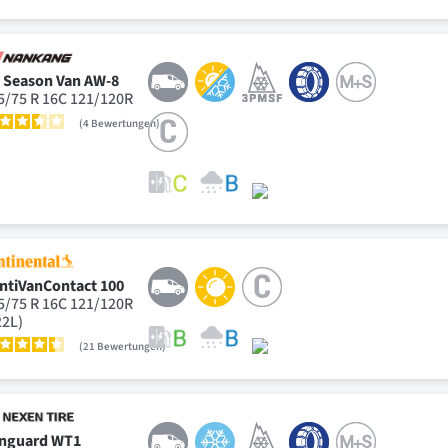
l Season Van AW-8
5/75 R 16C 121/120R
4
Bewertungen
ntiVanContact 100
5/75 R 16C 121/120R
22L)
21
Bewertungen
nguard WT1