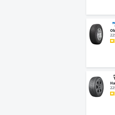
Ob
22
Ha
22