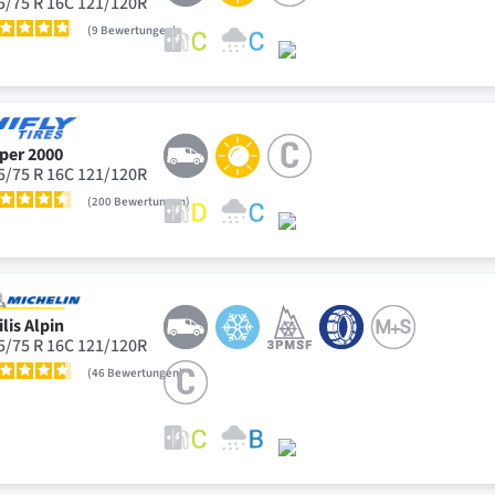
5/75 R 16C 121/120R
9
Bewertungen
per 2000
5/75 R 16C 121/120R
200
Bewertungen
ilis Alpin
5/75 R 16C 121/120R
46
Bewertungen