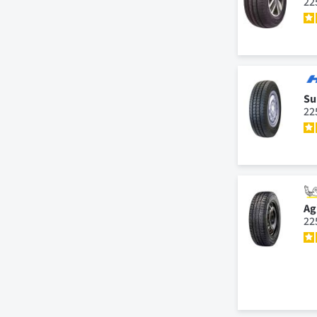
22
Su
22
Ag
22