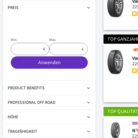
Va
22
PREIS
TOP GANZJAH
Min.
Max.
Va
Anwenden
22
PRODUCT BENEFITS
PROFESSIONAL OFF ROAD
TOP QUALITÄ
HÖHE
N'
TRAGFÄHIGKEIT
22