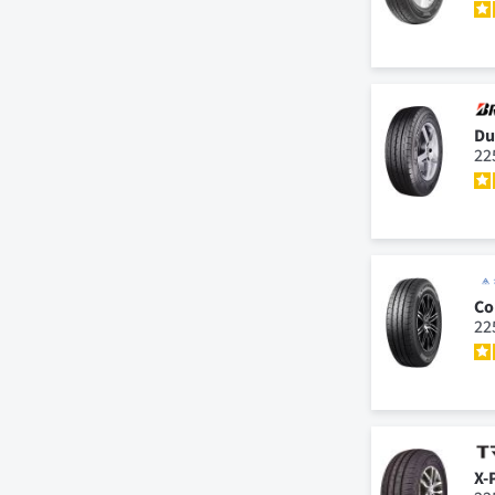
Du
22
Co
22
X-