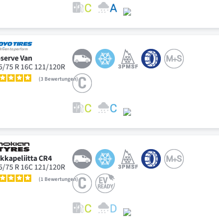
serve Van
5/75 R 16C 121/120R
3
Bewertungen
kkapeliitta CR4
5/75 R 16C 121/120R
1
Bewertungen