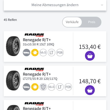
Meine Abmessungen ändern
45
Reifen
Renegade R/T+
31x10.50 R 15LT 109Q
153,40 €
Renegade R/T+
LT275/55 R 20 120/117Q
148,70 €
Renegade R/T+