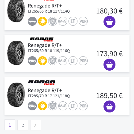
Renegade R/T+
180,30 €
LT265/65 R 18 117/114Q
Renegade R/T+
LT265/60 R 18 119/116Q
173,90 €
Renegade R/T+
189,50 €
LT285/70 R 17 121/118Q
Seite
Vous lisez actuellement la page
Seite
1
Suivant
2