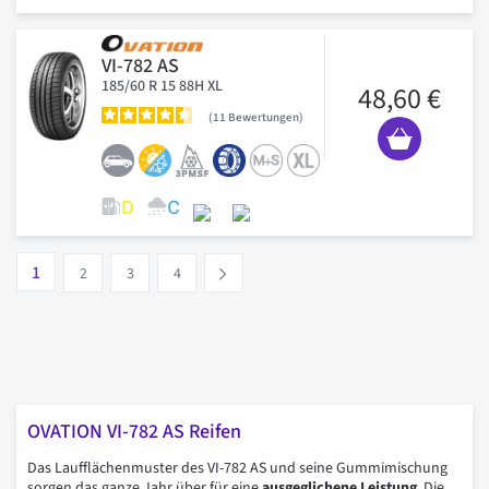
VI-782 AS
185/60 R 15 88H XL
48,60 €
11
Bewertungen
Seite
Vous lisez actuellement la page
Seite
Seite
Seite
1
Suivant
2
3
4
OVATION VI-782 AS Reifen
Das Laufflächenmuster des VI-782 AS und seine Gummimischung
sorgen das ganze Jahr über für eine
ausgeglichene Leistung
. Die