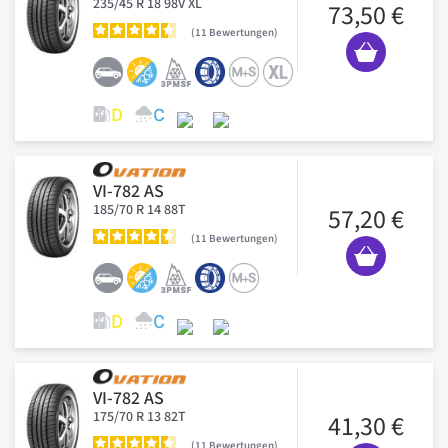
235/45 R 18 98V XL
73,50 €
11
Bewertungen
VI-782 AS
185/70 R 14 88T
57,20 €
11
Bewertungen
VI-782 AS
175/70 R 13 82T
41,30 €
11
Bewertungen