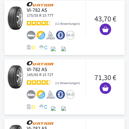
VI-782 AS
175/55 R 15 77T
43,70 €
11
Bewertungen
VI-782 AS
145/65 R 15 72T
71,30 €
11
Bewertungen
VI-782 AS