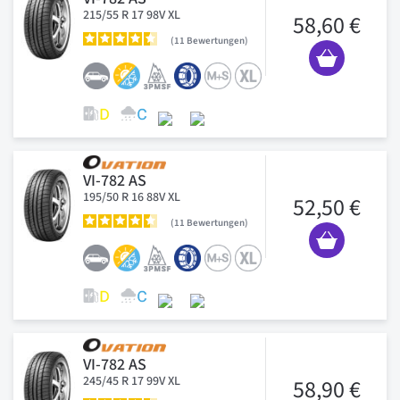
215/55 R 17 98V XL
58,60 €
11
Bewertungen
VI-782 AS
195/50 R 16 88V XL
52,50 €
11
Bewertungen
VI-782 AS
245/45 R 17 99V XL
58,90 €