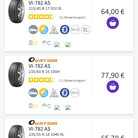
VI-782 AS
215/45 R 17 91V XL
64,00 €
11
Bewertungen
VI-782 AS
235/60 R 16 100H
77,90 €
11
Bewertungen
VI-782 AS
235/55 R 18 104V XL