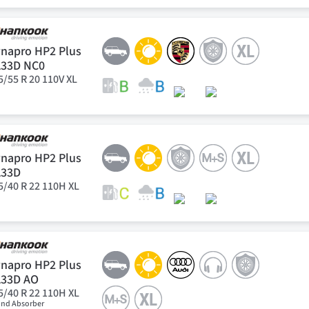
napro HP2 Plus
A33D NC0
5/55 R 20 110V XL
napro HP2 Plus
A33D
5/40 R 22 110H XL
napro HP2 Plus
A33D AO
5/40 R 22 110H XL
nd Absorber