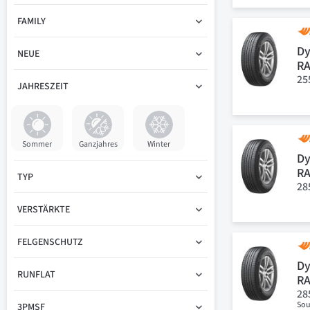
FAMILY
Dy
NEUE
R
25
JAHRESZEIT
Sommer
Ganzjahres
Winter
Dy
R
TYP
28
VERSTÄRKTE
FELGENSCHUTZ
Dy
RUNFLAT
R
28
Sou
3PMSF