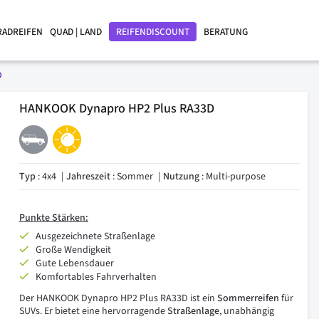
RADREIFEN
QUAD | LAND
REIFENDISCOUNT
BERATUNG
D
HANKOOK Dynapro HP2 Plus RA33D
Typ
: 4x4
Jahreszeit
: Sommer
Nutzung
: Multi-purpose
Punkte
Stärken:
Ausgezeichnete Straßenlage
Große Wendigkeit
Gute Lebensdauer
Komfortables Fahrverhalten
Der HANKOOK Dynapro HP2 Plus RA33D ist ein
Sommerreifen
für
SUVs. Er bietet eine hervorragende
Straßenlage
, unabhängig