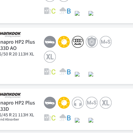
napro HP2 Plus
A33D AO
5/50 R 20 113H XL
napro HP2 Plus
A33D
5/45 R 21 113H XL
nd Absorber