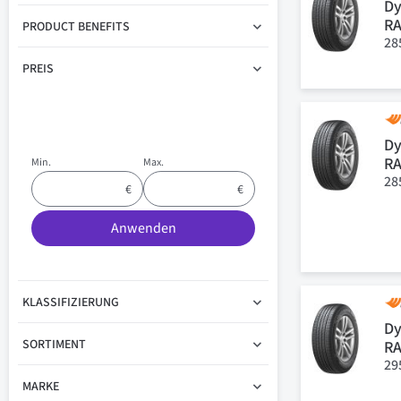
Dy
R
PRODUCT BENEFITS
28
PREIS
Dy
R
Min.
Max.
28
Anwenden
KLASSIFIZIERUNG
Dy
SORTIMENT
R
29
MARKE