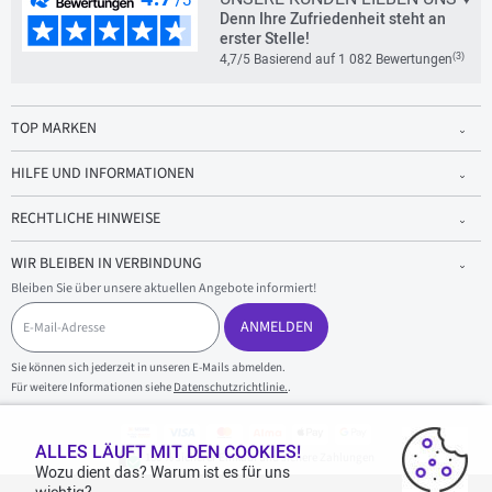
Denn Ihre Zufriedenheit steht an
erster Stelle!
(3)
4,7/5 Basierend auf 1 082 Bewertungen
TOP MARKEN
HILFE UND INFORMATIONEN
RECHTLICHE HINWEISE
WIR BLEIBEN IN VERBINDUNG
Bleiben Sie über unsere aktuellen Angebote informiert!
E
-
ANMELDEN
M
a
Sie können sich jederzeit in unseren E-Mails abmelden.
i
Für weitere Informationen siehe
Datenschutzrichtlinie.
.
l
-
A
d
ALLES LÄUFT MIT DEN COOKIES!
100 % sicherer Einkauf und sichere Zahlungen
r
Wozu dient das? Warum ist es für uns
e