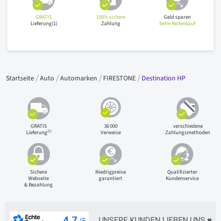
GRATIS
100% sichere
Geld sparen
Lieferung(1)
Zahlung
beim Reifenkauf
Startseite
Auto
Automarken
FIRESTONE
Destination HP
GRATIS
36 000
verschiedene
(1)
Lieferung
Verweise
Zahlungsmethoden
Sichere
Niedrigpreise
Qualifizierter
Webseite
garantiert
Kundenservice
& Bezahlung
UNSERE KUNDEN LIEBEN UNS ♥