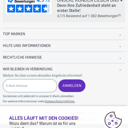
UNSERE KUNDEN LIEBEN UNS ♥
Denn Ihre Zufriedenheit steht an
erster Stelle!
(3)
4,7/5 Basierend auf 1 082 Bewertungen
TOP MARKEN
HILFE UND INFORMATIONEN
RECHTLICHE HINWEISE
WIR BLEIBEN IN VERBINDUNG
Bleiben Sie über unsere aktuellen Angebote informiert!
E
-
ANMELDEN
M
a
Sie können sich jederzeit in unseren E-Mails abmelden.
i
Für weitere Informationen siehe
Datenschutzrichtlinie.
.
l
-
A
d
ALLES LÄUFT MIT DEN COOKIES!
100 % sicherer Einkauf und sichere Zahlungen
r
Wozu dient das? Warum ist es für uns
e