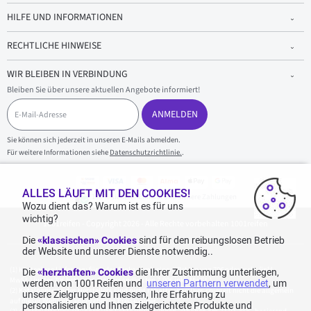
HILFE UND INFORMATIONEN
RECHTLICHE HINWEISE
WIR BLEIBEN IN VERBINDUNG
Bleiben Sie über unsere aktuellen Angebote informiert!
E
-
ANMELDEN
M
a
Sie können sich jederzeit in unseren E-Mails abmelden.
i
Für weitere Informationen siehe
Datenschutzrichtlinie.
.
l
-
A
d
ALLES LÄUFT MIT DEN COOKIES!
100 % sicherer Einkauf und sichere Zahlungen
r
Wozu dient das? Warum ist es für uns
e
wichtig?
1001reifen - Copyright 2026 - Alle Rechte vorbehalten 1001reifen
s
s
Die
«klassischen» Cookies
sind für den reibungslosen Betrieb
e
der Website und unserer Dienste notwendig..
Kostenlose Lieferung: für jeden Einkauf mit einem Betrag von 70€ oder mehr (inkl.
Die
«herzhaften» Cookies
die Ihrer Zustimmung unterliegen,
MwSt.) (unter 70€ betragen die Versandkosten 7,90€ inkl. MwSt.).
werden von 1001Reifen und
unseren Partnern verwendet
, um
Katalogpreise des Herstellers sind nicht rabattierbar. Dies spiegelt nicht die allgemein
unsere Zielgruppe zu messen, Ihre Erfahrung zu
auf dieser Webseite angegebenen Preise wider.
personalisieren und Ihnen zielgerichtete Produkte und