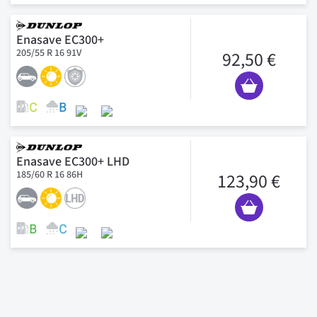
Enasave EC300+
205/55 R 16 91V
92,50 €
Enasave EC300+ LHD
185/60 R 16 86H
123,90 €