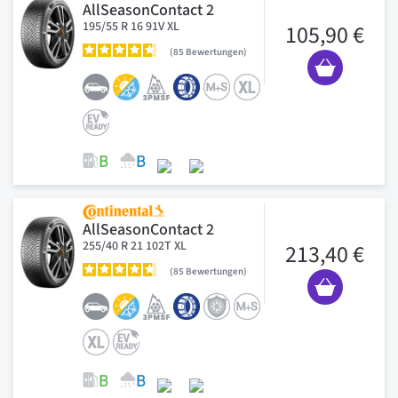
AllSeasonContact 2
195/55 R 16 91V XL
105,90 €
85
Bewertungen
AllSeasonContact 2
255/40 R 21 102T XL
213,40 €
85
Bewertungen