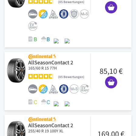
85
Bewertungen
AllSeasonContact 2
165/60 R 15 77H
85,10 €
85
Bewertungen
AllSeasonContact 2
255/40 R 19 100Y XL
169,00 €