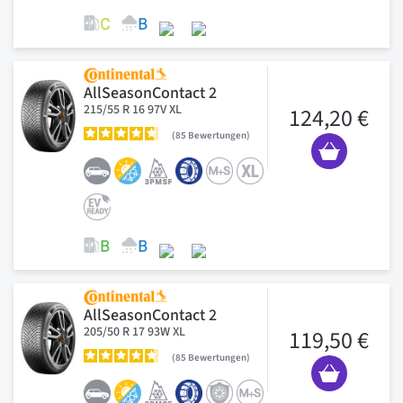
AllSeasonContact 2
215/55 R 16 97V XL
124,20 €
85
Bewertungen
AllSeasonContact 2
205/50 R 17 93W XL
119,50 €
85
Bewertungen