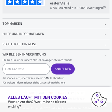
erster Stelle!
(3)
4,7/5 Basierend auf 1 082 Bewertungen
TOP MARKEN
HILFE UND INFORMATIONEN
RECHTLICHE HINWEISE
WIR BLEIBEN IN VERBINDUNG
Bleiben Sie über unsere aktuellen Angebote informiert!
E
-
ANMELDEN
M
a
Sie können sich jederzeit in unseren E-Mails abmelden.
i
Für weitere Informationen siehe
Datenschutzrichtlinie.
.
l
-
A
d
ALLES LÄUFT MIT DEN COOKIES!
100 % sicherer Einkauf und sichere Zahlungen
r
Wozu dient das? Warum ist es für uns
e
wichtig?
1001reifen - Copyright 2026 - Alle Rechte vorbehalten 1001reifen
s