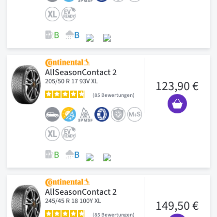
AllSeasonContact 2
205/50 R 17 93V XL
123,90 €
85
Bewertungen
AllSeasonContact 2
245/45 R 18 100Y XL
149,50 €
85
Bewertungen