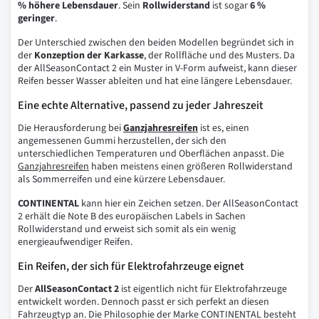
% höhere Lebensdauer
. Sein
Rollwiderstand
ist sogar
6 %
geringer
.
Der Unterschied zwischen den beiden Modellen begründet sich in
der
Konzeption der Karkasse
, der Rollfläche und des Musters. Da
der AllSeasonContact 2 ein Muster in V-Form aufweist, kann dieser
Reifen besser Wasser ableiten und hat eine längere Lebensdauer.
Eine echte Alternative, passend zu jeder Jahreszeit
Die Herausforderung bei
Ganzjahresreifen
ist es, einen
angemessenen Gummi herzustellen, der sich den
unterschiedlichen Temperaturen und Oberflächen anpasst. Die
Ganzjahresreifen
haben meistens einen größeren Rollwiderstand
als Sommerreifen und eine kürzere Lebensdauer.
CONTINENTAL
kann hier ein Zeichen setzen. Der AllSeasonContact
2 erhält die Note B des europäischen Labels in Sachen
Rollwiderstand und erweist sich somit als ein wenig
energieaufwendiger Reifen.
Ein Reifen, der sich für Elektrofahrzeuge eignet
Der
AllSeasonContact 2
ist eigentlich nicht für Elektrofahrzeuge
entwickelt worden. Dennoch passt er sich perfekt an diesen
Fahrzeugtyp an. Die Philosophie der Marke CONTINENTAL besteht