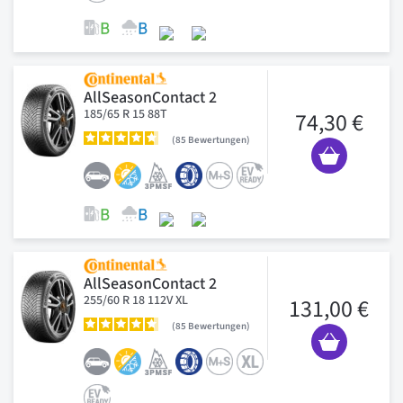
AllSeasonContact 2
185/65 R 15 88T
74,30 €
85
Bewertungen
AllSeasonContact 2
255/60 R 18 112V XL
131,00 €
85
Bewertungen