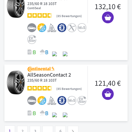
235/60 R 18 103T
132,10 €
ContiSeal
85
Bewertungen
AllSeasonContact 2
235/60 R 18 103T
121,40 €
85
Bewertungen
Seite
Vous lisez actuellement la page
Seite
Seite
Seite
1
Suivant
2
3
…
6