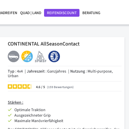
RADREIFEN
QUAD | LAND
REIFENDISCOUNT
BERATUNG
CONTINENTAL AllSeasonContact
Typ
: 4x4
Jahreszeit
: Ganzjahres
Nutzung
: Multi-purpose,
Urban
4.6
/
159
Bewertungen
Stärken :
Optimale Traktion
Ausgezeichneter Grip
Maximale Manövrierfähigkeit