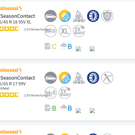
lSeasonContact
5/45 R 18 95V XL
159
Bewertungen
lSeasonContact
5/65 R 17 99V
tiSeal
159
Bewertungen