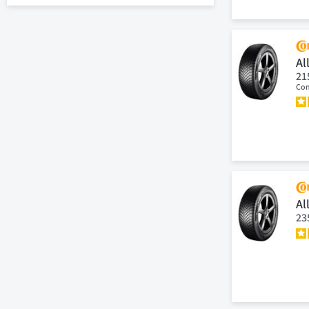
Al
21
Con
Al
23