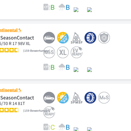
lSeasonContact
5/50 R 17 98V XL
159
Bewertungen
lSeasonContact
5/70 R 14 81T
159
Bewertungen