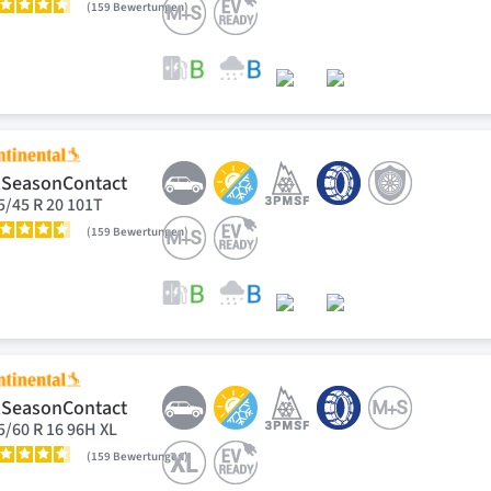
159
Bewertungen
lSeasonContact
5/45 R 20 101T
159
Bewertungen
lSeasonContact
5/60 R 16 96H XL
159
Bewertungen