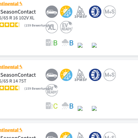
lSeasonContact
5/65 R 16 102V XL
159
Bewertungen
lSeasonContact
5/65 R 14 75T
159
Bewertungen