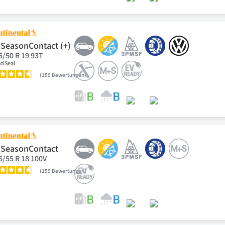
lSeasonContact (+)
5/50 R 19 93T
tiSeal
159
Bewertungen
lSeasonContact
5/55 R 18 100V
159
Bewertungen