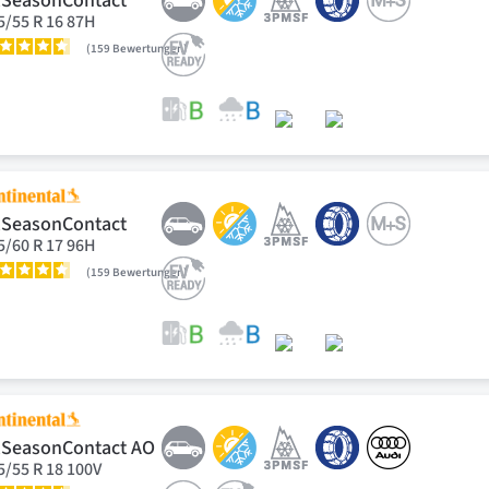
lSeasonContact
5/55 R 16 87H
159
Bewertungen
lSeasonContact
5/60 R 17 96H
159
Bewertungen
lSeasonContact AO
5/55 R 18 100V