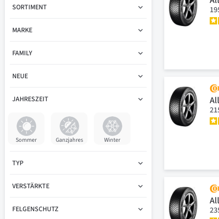
Al
SORTIMENT
19
MARKE
FAMILY
NEUE
Al
JAHRESZEIT
21
Sommer
Ganzjahres
Winter
TYP
VERSTÄRKTE
Al
FELGENSCHUTZ
23