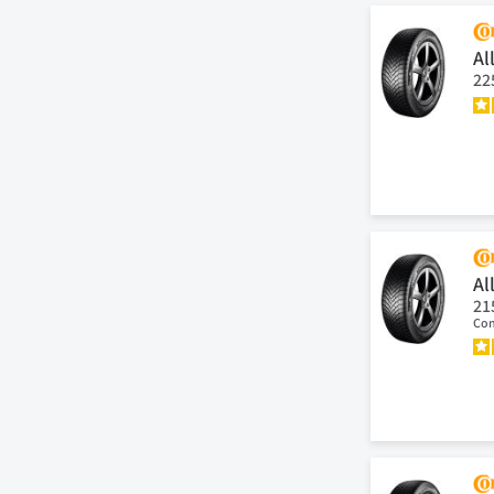
Al
22
Al
21
Con