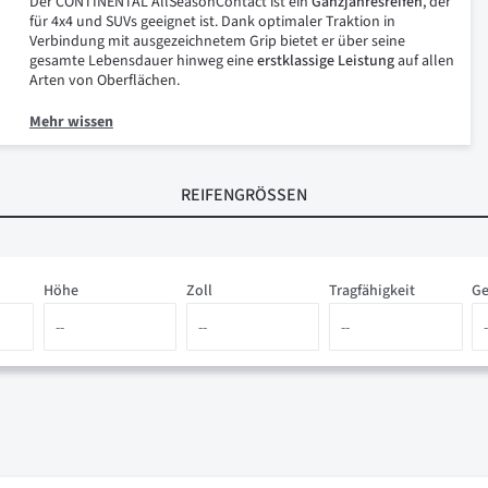
Der CONTINENTAL AllSeasonContact ist ein
Ganzjahresreifen
, der
für 4x4 und SUVs geeignet ist. Dank optimaler Traktion in
Verbindung mit ausgezeichnetem Grip bietet er über seine
gesamte Lebensdauer hinweg eine
erstklassige Leistung
auf allen
Arten von Oberflächen.
Mehr wissen
REIFENGRÖSSEN
Höhe
Zoll
Tragfähigkeit
Ge