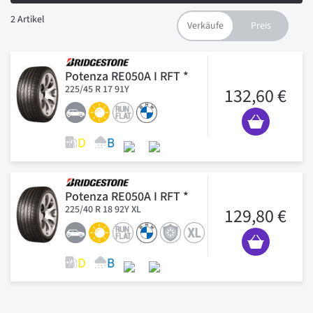
2
Artikel
Potenza RE050A I RFT *
225/45 R 17 91Y
132,60 €
Potenza RE050A I RFT *
225/40 R 18 92Y XL
129,80 €