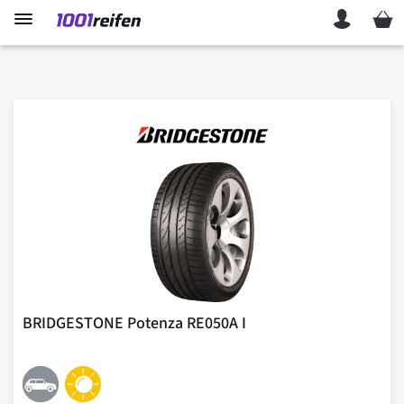
Mein 
BRIDGESTONE Potenza RE050A I