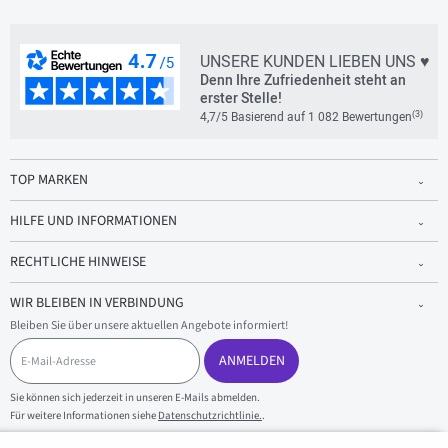
UNSERE KUNDEN LIEBEN UNS ♥
Denn Ihre Zufriedenheit steht an
erster Stelle!
(3)
4,7/5 Basierend auf 1 082 Bewertungen
TOP MARKEN
HILFE UND INFORMATIONEN
RECHTLICHE HINWEISE
WIR BLEIBEN IN VERBINDUNG
Bleiben Sie über unsere aktuellen Angebote informiert!
E
-
ANMELDEN
M
a
Sie können sich jederzeit in unseren E-Mails abmelden.
i
Für weitere Informationen siehe
Datenschutzrichtlinie.
.
l
-