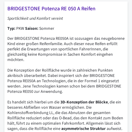
BRIDGESTONE Potenza RE 050 A Reifen
Sportlichkeit
und
Komfort
vereint
Typ:
PKW
Saison:
Sommer
Der BRIDGESTONE Potenza RE050A ist sozusagen das neugeborene
Kind einer großen Reifenfamilie. Auch dieser neue Reifen erfüllt
perfekt die Erwartungen von sportlichen FahrerInnen, die
gleichzeitig keine Kompromisse in Sachen Komfort eingehen
möchten.
Die Konzeption der Rollfläche wurde in zahlreichen Punkten
akribisch überarbeitet. Dabei inspiriert sich der BRIDGESTONE
Potenza RE050A an Technologien, die in der Formel 1 eingesetzt
werden. Jene Technologien kamen schon bei dem BRIDGESTONE
Potenza RE050 zur Anwendung.
Es handelt sich hierbei um die
3D-Konzeption
der
Blöcke
, die ein
besseres Abfließen von Wasser ermöglichen. Die
Kohlenstoffverbindung LL, die das Abnutzen der gesamten
Rollfläche reduziert oder das O-Bead, das den Kontakt zum Boden
hält, führt zu einem optimalen Fahrkomfort. Allgemein lässt sich
sagen, dass die Rollfläche eine
asymmetrische
Struktur
aufweist.