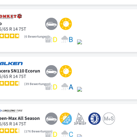
o
5/65 R 14 75T
6
Bewertungen
ncera SN110 Ecorun
5/65 R 14 75T
39
Bewertungen
een-Max All Season
5/65 R 14 75T
176
Bewertungen