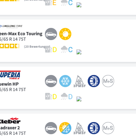
een-Max Eco Touring
5/65 R 14 75T
20
Bewertungen
uewin HP
5/65 R 14 75T
adraxer 2
5/65 R 14 75T