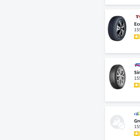
Ec
15
Si
15
Gr
15