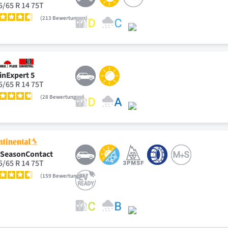
5/65 R 14 75T
213
Bewertungen
inExpert 5
5/65 R 14 75T
28
Bewertungen
lSeasonContact
5/65 R 14 75T
159
Bewertungen