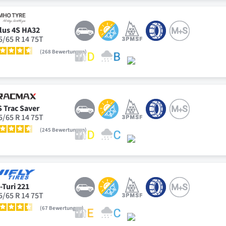
lus 4S HA32
5/65 R 14 75T
268
Bewertungen
S Trac Saver
5/65 R 14 75T
245
Bewertungen
l-Turi 221
5/65 R 14 75T
67
Bewertungen