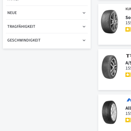
NEUE
So
15
TRAGFÄHIGKEIT
GESCHWINDIGKEIT
A/
15
Al
15