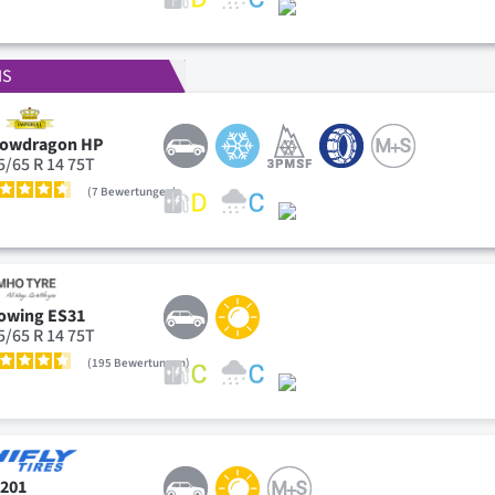
IS
owdragon HP
5/65 R 14 75T
7
Bewertungen
owing ES31
5/65 R 14 75T
195
Bewertungen
201