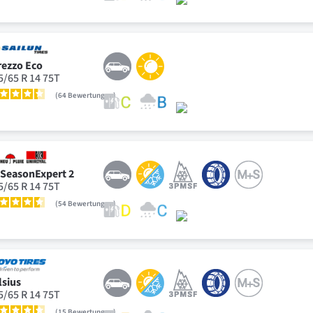
rezzo Eco
5/65 R 14 75T
64
Bewertungen
lSeasonExpert 2
5/65 R 14 75T
54
Bewertungen
lsius
5/65 R 14 75T
15
Bewertungen