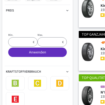
Ki
15
PREIS
TOP GANZJAH
Min.
Max.
Ki
Anwenden
15
KRAFTSTOFFVERBRAUCH
TOP QUALITÄ
N'
15