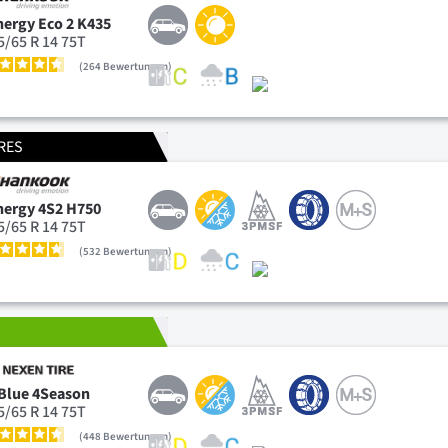
nergy Eco 2 K435
5/65 R 14 75T
264
Bewertungen
RES
nergy 4S2 H750
5/65 R 14 75T
532
Bewertungen
T
Blue 4Season
5/65 R 14 75T
448
Bewertungen