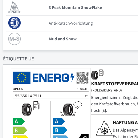
3 Peak Mountain SnowFlake
Anti-Rutsch-Vorrichtung
Mud and Snow
ÉTIQUETTE UE
KRAFTSTOFFVERBRA
(ROLLWIDERSTAND)
Energieeffizienz:
Zeigt di
den Kraftstoffverbrauch, 
hoch [E].
HAFTUNG A
Das Alpensymb
Es ist in der 