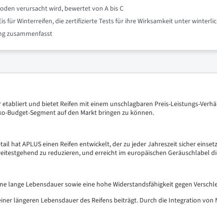
oden verursacht wird, bewertet von A bis C
für Winterreifen, die zertifizierte Tests für ihre Wirksamkeit unter winte
nung zusammenfasst
 etabliert und bietet Reifen mit einem unschlagbaren Preis-Leistungs-Verhäl
Öko-Budget-Segment auf den Markt bringen zu können.
tail hat APLUS einen Reifen entwickelt, der zu jeder Jahreszeit sicher einse
eitestgehend zu reduzieren, und erreicht im europäischen Geräuschlabel di
ine lange Lebensdauer sowie eine hohe Widerstandsfähigkeit gegen Verschl
einer längeren Lebensdauer des Reifens beiträgt. Durch die Integration von