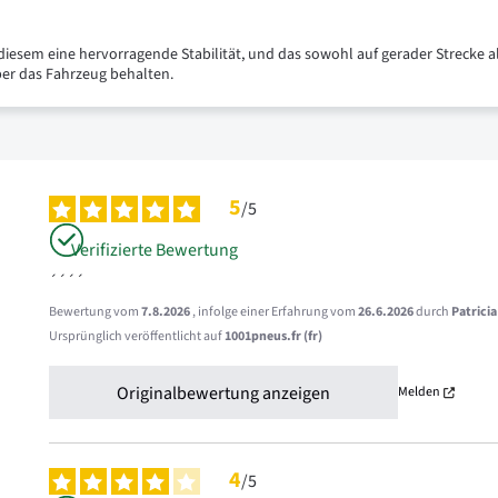
iesem eine hervorragende Stabilität, und das sowohl auf gerader Strecke a
ber das Fahrzeug behalten.
5
/
5
Verifizierte Bewertung
´´´´
Bewertung vom
7.8.2026
, infolge einer Erfahrung vom
26.6.2026
durch
Patricia
Ursprünglich veröffentlicht auf
1001pneus.fr (fr)
Originalbewertung anzeigen
Melden
4
/
5