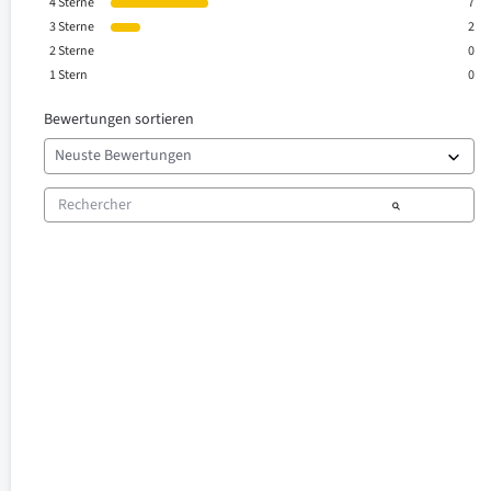
4
Sterne
7
3
Sterne
2
2
Sterne
0
1
Stern
0
Bewertungen sortieren