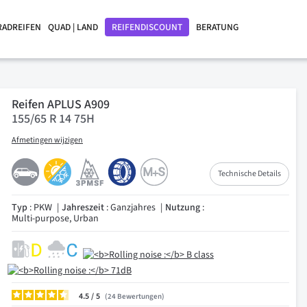
RADREIFEN
QUAD | LAND
REIFENDISCOUNT
BERATUNG
Reifen APLUS A909
155/65 R 14 75H
Afmetingen wijzigen
Technische Details
Typ
: PKW
Jahreszeit
: Ganzjahres
Nutzung
:
Multi-purpose, Urban
4.5
/
24
Bewertungen