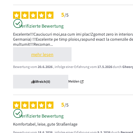
5
/
5
Verifizierte Bewertung
Excelente!!!Cauciucuri moi,asa cum imi plac!Zgomot zero in interiorul
Germania) !!!Excelente pe timp ploios,raspund exact la comenzile de s
multumit!!!Recoman
...
mehr lesen
Bewertung vom
20.6.2026
, infolge einer Erfahrung vom
17.5.2026
durch
Gheorg
Melden
Hilfreich
(0)
5
/
5
Verifizierte Bewertung
Komfortabel, leise, gute Straßenlage
Bewertung vom
18.6.2026
, infolge einer Erfahrung vom
9.5.2026
durch
Bernard