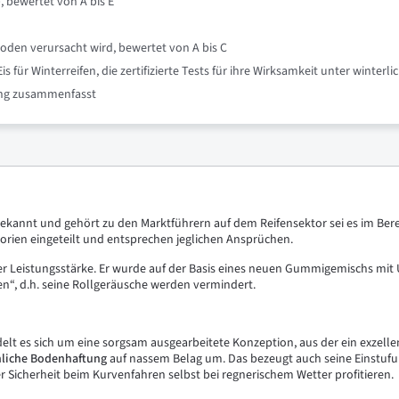
, bewertet von A bis E
oden verursacht wird, bewertet von A bis C
für Winterreifen, die zertifizierte Tests für ihre Wirksamkeit unter winte
nung zusammenfasst
bekannt und gehört zu den Marktführern auf dem Reifensektor sei es im Be
rien eingeteilt und entsprechen jeglichen Ansprüchen.
r Leistungsstärke. Er wurde auf der Basis eines neuen Gummigemischs mit Ult
en“, d.h. seine Rollgeräusche werden vermindert.
elt es sich um eine sorgsam ausgearbeitete Konzeption, aus der ein exzelle
liche
Bodenhaftung
auf nassem Belag um. Das bezeugt auch seine Einstufun
icherheit beim Kurvenfahren selbst bei regnerischem Wetter profitieren.