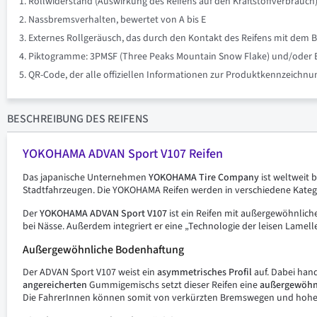
Rollwiderstand (Auswirkung des Reifens auf den Kraftstoffverbrauch)
Nassbremsverhalten, bewertet von A bis E
Externes Rollgeräusch, das durch den Kontakt des Reifens mit dem B
Piktogramme: 3PMSF (Three Peaks Mountain Snow Flake) und/oder Eis 
QR-Code, der alle offiziellen Informationen zur Produktkennzeich
BESCHREIBUNG
DES REIFENS
YOKOHAMA ADVAN Sport V107 Reifen
Das japanische Unternehmen
YOKOHAMA Tire Company
ist weltweit 
Stadtfahrzeugen. Die YOKOHAMA Reifen werden in verschiedene Katego
Der
YOKOHAMA ADVAN Sport V107
ist ein Reifen mit außergewöhnliche
bei Nässe. Außerdem integriert er eine „Technologie der leisen Lamell
Außergewöhnliche Bodenhaftung
Der ADVAN Sport V107 weist ein
asymmetrisches
Profil
auf. Dabei hand
angereicherten
Gummigemischs setzt dieser Reifen eine
außergewöhn
Die FahrerInnen können somit von verkürzten Bremswegen und hoher S