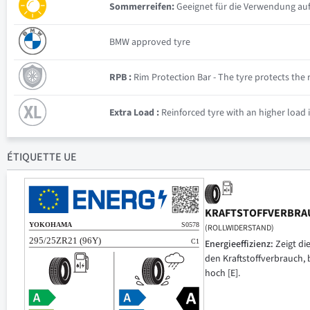
Sommerreifen:
Geeignet für die Verwendung auf
BMW approved tyre
RPB :
Rim Protection Bar - The tyre protects the ri
Extra Load :
Reinforced tyre with an higher load 
ÉTIQUETTE UE
KRAFTSTOFFVERBRA
(ROLLWIDERSTAND)
Energieeffizienz:
Zeigt di
den Kraftstoffverbrauch, 
hoch [E].