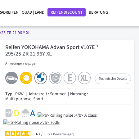
RADREIFEN
QUAD | LAND
REIFENDISCOUNT
BERATUNG
/25 ZR 21 96 Y XL
Reifen YOKOHAMA Advan Sport V107E *
295/25 ZR 21 96Y XL
Afmetingen wijzigen
Technische Details
Typ
: PKW
Jahreszeit
: Sommer
Nutzung
:
Multi-purpose, Sport
4.7
/
22
Bewertungen