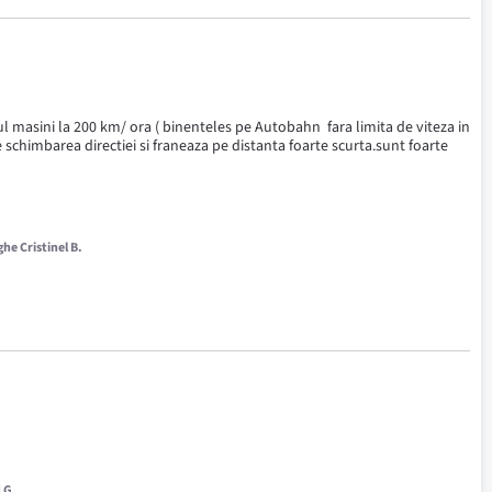
 masini la 200 km/ ora ( binenteles pe Autobahn  fara limita de viteza in 
chimbarea directiei si franeaza pe distanta foarte scurta.sunt foarte 
he Cristinel B.
 G.