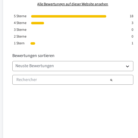
Alle Bewertungen auf dieser Website ansehen
5
Sterne
18
4
Sterne
3
3
Sterne
0
2
Sterne
0
1
Stern
1
Bewertungen sortieren