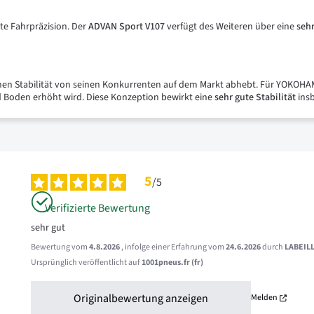
te Fahrpräzision. Der
ADVAN Sport V107
verfügt des Weiteren über eine
seh
chen Stabilität von seinen Konkurrenten auf dem Markt abhebt. Für YOKOHAM
nd Boden erhöht wird. Diese Konzeption bewirkt eine
sehr
gute
Stabilität
insb
5
/
5
Verifizierte Bewertung
sehr gut
Bewertung vom
4.8.2026
, infolge einer Erfahrung vom
24.6.2026
durch
LABEILL
Ursprünglich veröffentlicht auf
1001pneus.fr (fr)
Originalbewertung anzeigen
Melden