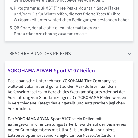
dem Boden verursacht wird, bewertet von A bis C
Piktogramme: 3PMSF (Three Peaks Mountain Snow Flake)
und/oder Eis für Winterreifen, die zertifizierte Tests für ihre
Wirksamkeit unter winterlichen Bedingungen bestanden haben
QR-Code, der alle offiziellen Informationen zur
Produktkennzeichnung zusammenfasst
BESCHREIBUNG
DES REIFENS
YOKOHAMA ADVAN Sport V107 Reifen
Das japanische Unternehmen
YOKOHAMA Tire Company
ist
weltweit bekannt und gehört zu den Marktführern auf dem
Reifensektor sei es im Bereich des Wettkampfsports oder bei der
Ausstattung von Stadtfahrzeugen. Die YOKOHAMA Reifen werden
in verschiedene Kategorien eingeteilt und entsprechen jeglichen
Ansprüchen.
Der
YOKOHAMA ADVAN Sport V107
ist ein Reifen mit
außergewöhnlicher Leistungsstärke. Er wurde auf der Basis eines
neuen Gummigemischs mit Ultra-Siliciumdioxid konzipiert.
Letzteres optimiert seine Fähigkeiten bei Nässe. Außerdem