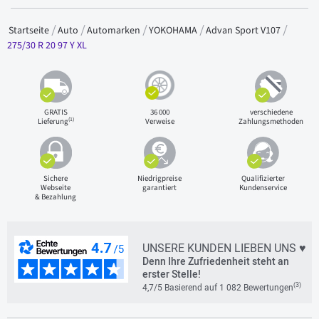
Startseite
Auto
Automarken
YOKOHAMA
Advan Sport V107
275/30 R 20 97 Y XL
GRATIS
36 000
verschiedene
(1)
Lieferung
Verweise
Zahlungsmethoden
Sichere
Niedrigpreise
Qualifizierter
Webseite
garantiert
Kundenservice
& Bezahlung
UNSERE KUNDEN LIEBEN UNS ♥
Denn Ihre Zufriedenheit steht an
erster Stelle!
(3)
4,7/5 Basierend auf 1 082 Bewertungen