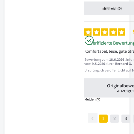
Hilfreich
(0)
Verifizierte Bewertun
Komfortabel, leise, gute St
Bewertung vom
18.6.2026
, info
vom
9.5.2026
durch
Bernard G.
Ursprünglich veröffentlicht auf
1
Originalbew
anzeige
Melden
1
2
3