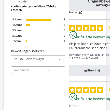
Originalbew
wurden
anzeige
Alle Bewertungen auf dieser Website
ansehen
Melden
5
Sterne
18
4
Sterne
3
3
Sterne
0
2
Sterne
0
Verifizierte Bewertun
1
Stern
1
Bis jetzt kann ich noch nichts 
Laufgeräusche sehr leise !
Bewertungen sortieren
Bewertung vom
3.8.2026
, infol
1.7.2026
durch
David R.
Hilfreich
(0)
Verifizierte Bewertun
Hrhbhhh