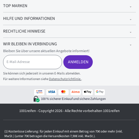
TOP MARKEN
HILFE UND INFORMATIONEN
RECHTLICHE HINWEISE
WIR BLEIBEN IN VERBINDUNG
Bleiben Sie über unsere aktuellen Angebote informiert!
E
-
ANMELDEN
M
a
Sie können sich jederzeit in unseren E-Mails abmelden.
i
Für weitere Informationen siehe
Datenschutzrichtlinie.
.
l
-
A
d
100 % sicherer Einkauf und sichere Zahlungen
r
e
1001reifen - Copyright 2026 - Alle Rechte vorbehalten 1001reifen
s
s
e
Kostenlose Lieferung: für jeden Einkauf mit einem Betrag von 70€ oder mehr (inkl.
MwSt.) (unter 70€ betragen die Versandkosten 7,90€ inkl. MwSt.).