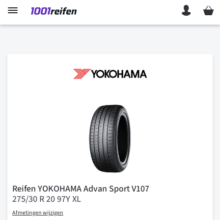
Mein 
Reifen YOKOHAMA Advan Sport V107
275/30 R 20 97Y XL
Afmetingen wijzigen