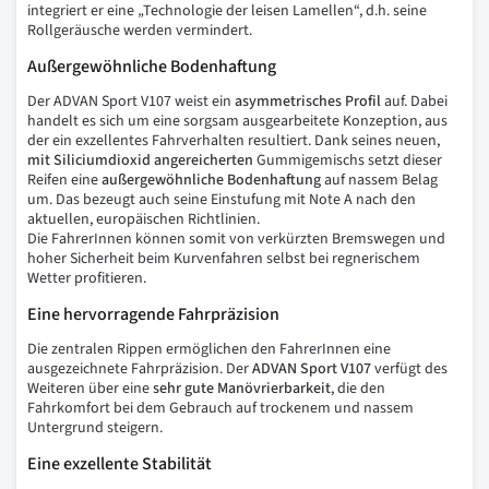
integriert er eine „Technologie der leisen Lamellen“, d.h. seine
Rollgeräusche werden vermindert.
Außergewöhnliche Bodenhaftung
Der ADVAN Sport V107 weist ein
asymmetrisches
Profil
auf. Dabei
handelt es sich um eine sorgsam ausgearbeitete Konzeption, aus
der ein exzellentes Fahrverhalten resultiert. Dank seines neuen,
mit
Siliciumdioxid
angereicherten
Gummigemischs setzt dieser
Reifen eine
außergewöhnliche
Bodenhaftung
auf nassem Belag
um. Das bezeugt auch seine Einstufung mit Note A nach den
aktuellen, europäischen Richtlinien.
Die FahrerInnen können somit von verkürzten Bremswegen und
hoher Sicherheit beim Kurvenfahren selbst bei regnerischem
Wetter profitieren.
Eine hervorragende Fahrpräzision
Die zentralen Rippen ermöglichen den FahrerInnen eine
ausgezeichnete Fahrpräzision. Der
ADVAN Sport V107
verfügt des
Weiteren über eine
sehr
gute
Manövrierbarkeit
, die den
Fahrkomfort bei dem Gebrauch auf trockenem und nassem
Untergrund steigern.
Eine exzellente Stabilität