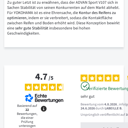
Zu guter Letzt ist zu erwähnen, dass der ADVAN Sport V107 sich in
Sachen Stabilität von seinen Konkurrenten auf dem Markt abhebt.
Für YOKOHAMA ist es eine Ehrensache, die
Kontur
des
Reifens
zu
optimieren
, indem er sie verbreitert, sodass die Kontaktfläche
zwischen Reifen und Boden erhöht wird. Diese Konzeption bewirkt
eine
sehr
gute
Stabilität
insbesondere bei hohen
Geschwindigkeiten.
4.7
/
5
Verifizierte Bewertun
sehr gut
Bewertung vom
4.8.2026
, infol
Basierend auf
24.6.2026
durch
LABEILLE B.
22
Bewertungen,
Ursprünglich veröffentlicht auf
1
die einer
Prüfung
unterzogen