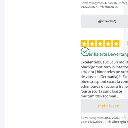
Bewertung vom
4.7.2026
, infol
29.5.2026
durch
Marco D.
Hilfreich
(0)
Verifizierte Bewertun
Excelente!!!Cauciucuri moi,a
plac!Zgomot zero in interior
km/ ora ( binenteles pe Auto
de viteza in Germania) !!!Ex
ploios,raspund exact la com
schimbarea directiei si frane
foarte scurta.sunt foarte 
multumit!!!Recoman
...
mehr lesen
Bewertung vom
20.6.2026
, info
vom
17.5.2026
durch
Gheorghe C