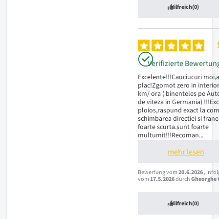
Hilfreich
(0)
Verifizierte Bewertun
Excelente!!!Cauciucuri moi,a
plac!Zgomot zero in interior
km/ ora ( binenteles pe Auto
de viteza in Germania) !!!Ex
ploios,raspund exact la com
schimbarea directiei si frane
foarte scurta.sunt foarte 
multumit!!!Recoman
...
mehr lesen
Bewertung vom
20.6.2026
, info
vom
17.5.2026
durch
Gheorghe C
Hilfreich
(0)