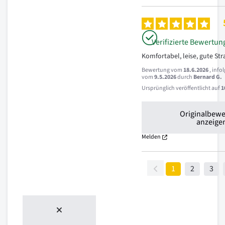
Verifizierte Bewertun
Komfortabel, leise, gute St
Bewertung vom
18.6.2026
, info
vom
9.5.2026
durch
Bernard G.
Ursprünglich veröffentlicht auf
1
Originalbew
anzeige
Melden
1
2
3