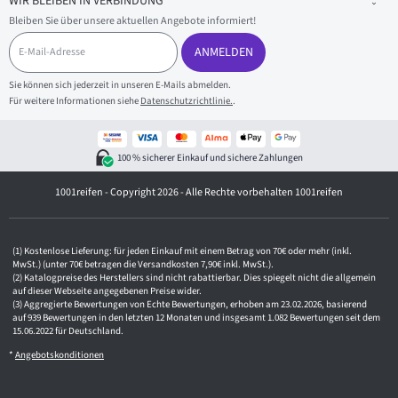
WIR BLEIBEN IN VERBINDUNG
Bleiben Sie über unsere aktuellen Angebote informiert!
E
-
ANMELDEN
M
a
Sie können sich jederzeit in unseren E-Mails abmelden.
i
Für weitere Informationen siehe
Datenschutzrichtlinie.
.
l
-
A
d
100 % sicherer Einkauf und sichere Zahlungen
r
e
1001reifen - Copyright 2026 - Alle Rechte vorbehalten 1001reifen
s
s
e
Kostenlose Lieferung: für jeden Einkauf mit einem Betrag von 70€ oder mehr (inkl.
MwSt.) (unter 70€ betragen die Versandkosten 7,90€ inkl. MwSt.).
Katalogpreise des Herstellers sind nicht rabattierbar. Dies spiegelt nicht die allgemein
auf dieser Webseite angegebenen Preise wider.
Aggregierte Bewertungen von Echte Bewertungen, erhoben am 23.02.2026, basierend
auf 939 Bewertungen in den letzten 12 Monaten und insgesamt 1.082 Bewertungen seit dem
15.06.2022 für Deutschland.
*
Angebotskonditionen