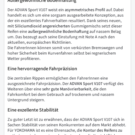
Außergewöhnliche Bodenhaftung
Der ADVAN Sport V107 weist ein
asymmetrisches
Profil
auf. Dabei
handelt es sich um eine sorgsam ausgearbeitete Konzeption, aus
der ein exzellentes Fahrverhalten resultiert. Dank seines neuen,
mit
Siliciumdioxid
angereicherten
Gummigemischs setzt dieser
Reifen eine
außergewöhnliche
Bodenhaftung
auf nassem Belag
um. Das bezeugt auch seine Einstufung mit Note A nach den
aktuellen, europäischen Richtlinien.
Die FahrerInnen können somit von verkürzten Bremswegen und
hoher Sicherheit beim Kurvenfahren selbst bei regnerischem
Wetter profitieren.
Eine hervorragende Fahrpräzision
Die zentralen Rippen ermöglichen den FahrerInnen eine
ausgezeichnete Fahrpräzision. Der
ADVAN Sport V107
verfügt des
Weiteren über eine
sehr
gute
Manövrierbarkeit
, die den
Fahrkomfort bei dem Gebrauch auf trockenem und nassem
Untergrund steigern.
Eine exzellente Stabilität
Zu guter Letzt ist zu erwähnen, dass der ADVAN Sport V107 sich in
Sachen Stabilität von seinen Konkurrenten auf dem Markt abhebt.
Für YOKOHAMA ist es eine Ehrensache, die
Kontur
des
Reifens
zu