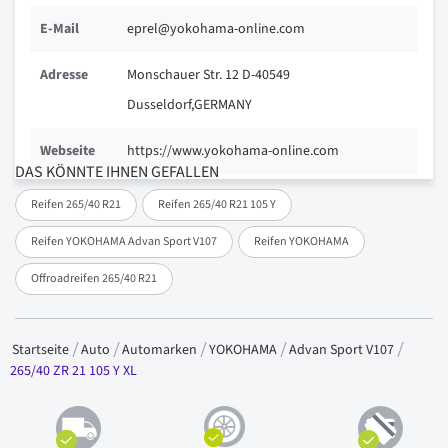
E-Mail
eprel@yokohama-online.com
Adresse
Monschauer Str. 12 D-40549
Dusseldorf,GERMANY
Webseite
https://www.yokohama-online.com
DAS KÖNNTE IHNEN GEFALLEN
Reifen 265/40 R21
Reifen 265/40 R21 105 Y
Reifen YOKOHAMA Advan Sport V107
Reifen YOKOHAMA
Offroadreifen 265/40 R21
Startseite
Auto
Automarken
YOKOHAMA
Advan Sport V107
265/40 ZR 21 105 Y XL