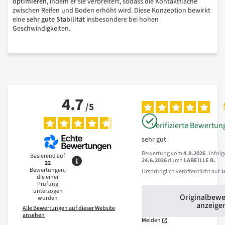
optimieren
, indem er sie verbreitert, sodass die Kontaktfläche
zwischen Reifen und Boden erhöht wird. Diese Konzeption bewirkt
eine
sehr
gute
Stabilität
insbesondere bei hohen
Geschwindigkeiten.
4.7
/
5
Verifizierte Bewertun
sehr gut
Bewertung vom
4.8.2026
, infol
Basierend auf
24.6.2026
durch
LABEILLE B.
22
Bewertungen,
Ursprünglich veröffentlicht auf
1
die einer
Prüfung
unterzogen
Originalbew
wurden
anzeige
Alle Bewertungen auf dieser Website
ansehen
Melden