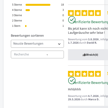
5
Sterne
18
4
Sterne
3
3
Sterne
0
2
Sterne
0
Verifizierte Bewertun
1
Stern
1
Bis jetzt kann ich noch nichts 
Laufgeräusche sehr leise !
Bewertungen sortieren
Bewertung vom
3.8.2026
, infol
1.7.2026
durch
David R.
Hilfreich
(0)
Verifizierte Bewertun
Hrhbhhh
Bewertung vom
4.7.2026
, infol
29.5.2026
durch
Marco D.