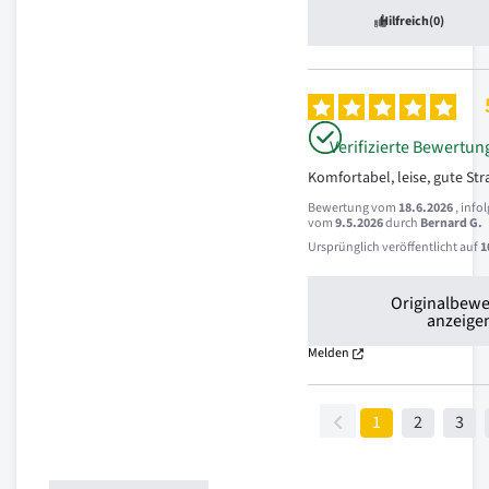
Hilfreich
(0)
Verifizierte Bewertun
Komfortabel, leise, gute St
Bewertung vom
18.6.2026
, info
vom
9.5.2026
durch
Bernard G.
Ursprünglich veröffentlicht auf
1
Originalbew
anzeige
Melden
1
2
3