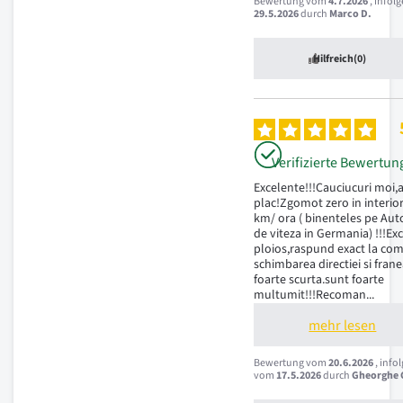
Bewertung vom
4.7.2026
, infol
29.5.2026
durch
Marco D.
Hilfreich
(0)
Verifizierte Bewertun
Excelente!!!Cauciucuri moi,a
plac!Zgomot zero in interior
km/ ora ( binenteles pe Auto
de viteza in Germania) !!!Ex
ploios,raspund exact la com
schimbarea directiei si frane
foarte scurta.sunt foarte 
multumit!!!Recoman
...
mehr lesen
Bewertung vom
20.6.2026
, info
vom
17.5.2026
durch
Gheorghe C