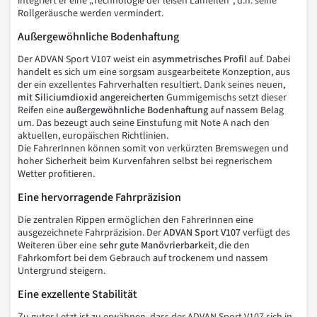
integriert er eine „Technologie der leisen Lamellen“, d.h. seine
Rollgeräusche werden vermindert.
Außergewöhnliche Bodenhaftung
Der ADVAN Sport V107 weist ein
asymmetrisches
Profil
auf. Dabei
handelt es sich um eine sorgsam ausgearbeitete Konzeption, aus
der ein exzellentes Fahrverhalten resultiert. Dank seines neuen,
mit
Siliciumdioxid
angereicherten
Gummigemischs setzt dieser
Reifen eine
außergewöhnliche
Bodenhaftung
auf nassem Belag
um. Das bezeugt auch seine Einstufung mit Note A nach den
aktuellen, europäischen Richtlinien.
Die FahrerInnen können somit von verkürzten Bremswegen und
hoher Sicherheit beim Kurvenfahren selbst bei regnerischem
Wetter profitieren.
Eine hervorragende Fahrpräzision
Die zentralen Rippen ermöglichen den FahrerInnen eine
ausgezeichnete Fahrpräzision. Der
ADVAN Sport V107
verfügt des
Weiteren über eine
sehr
gute
Manövrierbarkeit
, die den
Fahrkomfort bei dem Gebrauch auf trockenem und nassem
Untergrund steigern.
Eine exzellente Stabilität