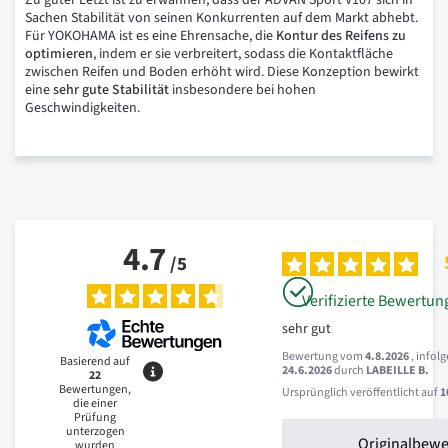
Zu guter Letzt ist zu erwähnen, dass der ADVAN Sport V107 sich in
Sachen Stabilität von seinen Konkurrenten auf dem Markt abhebt.
Für YOKOHAMA ist es eine Ehrensache, die
Kontur
des
Reifens
zu
optimieren
, indem er sie verbreitert, sodass die Kontaktfläche
zwischen Reifen und Boden erhöht wird. Diese Konzeption bewirkt
eine
sehr
gute
Stabilität
insbesondere bei hohen
Geschwindigkeiten.
4.7
/
5
Verifizierte Bewertun
sehr gut
Bewertung vom
4.8.2026
, infol
Basierend auf
24.6.2026
durch
LABEILLE B.
22
Bewertungen,
Ursprünglich veröffentlicht auf
1
die einer
Prüfung
unterzogen
Originalbew
wurden