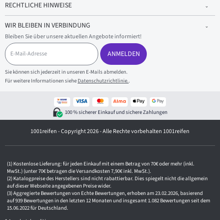
RECHTLICHE HINWEISE
WIR BLEIBEN IN VERBINDUNG
Bleiben Sie über unsere aktuellen Angebote informiert!
E
-
ANMELDEN
M
a
Sie können sich jederzeit in unseren E-Mails abmelden.
i
Für weitere Informationen siehe
Datenschutzrichtlinie.
.
l
-
A
d
100 % sicherer Einkauf und sichere Zahlungen
r
e
1001reifen - Copyright 2026 - Alle Rechte vorbehalten 1001reifen
s
s
e
Kostenlose Lieferung: für jeden Einkauf mit einem Betrag von 70€ oder mehr (inkl.
MwSt.) (unter 70€ betragen die Versandkosten 7,90€ inkl. MwSt.).
Katalogpreise des Herstellers sind nicht rabattierbar. Dies spiegelt nicht die allgemein
auf dieser Webseite angegebenen Preise wider.
Aggregierte Bewertungen von Echte Bewertungen, erhoben am 23.02.2026, basierend
auf 939 Bewertungen in den letzten 12 Monaten und insgesamt 1.082 Bewertungen seit dem
15.06.2022 für Deutschland.