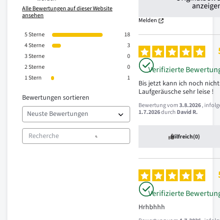
anzeige
Alle Bewertungen auf dieser Website
ansehen
Melden
5
Sterne
18
4
Sterne
3
3
Sterne
0
2
Sterne
0
Verifizierte Bewertun
1
Stern
1
Bis jetzt kann ich noch nichts 
Laufgeräusche sehr leise !
Bewertungen sortieren
Bewertung vom
3.8.2026
, infol
1.7.2026
durch
David R.
Hilfreich
(0)
Verifizierte Bewertun
Hrhbhhh