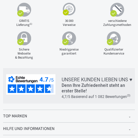
GRATIS
36 000
verschiedene
(1)
Lieferung
Verweise
Zahlungsmethoden
Sichere
Niedrigpreise
Qualifizierter
Webseite
garantiert
Kundenservice
& Bezahlung
UNSERE KUNDEN LIEBEN UNS ♥
Denn Ihre Zufriedenheit steht an
erster Stelle!
(3)
4,7/5 Basierend auf 1 082 Bewertungen
TOP MARKEN
HILFE UND INFORMATIONEN