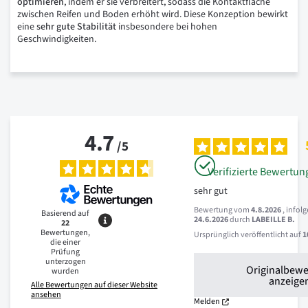
optimieren
, indem er sie verbreitert, sodass die Kontaktfläche
zwischen Reifen und Boden erhöht wird. Diese Konzeption bewirkt
eine
sehr
gute
Stabilität
insbesondere bei hohen
Geschwindigkeiten.
4.7
/
5
Verifizierte Bewertun
sehr gut
Bewertung vom
4.8.2026
, infol
Basierend auf
24.6.2026
durch
LABEILLE B.
22
Bewertungen,
Ursprünglich veröffentlicht auf
1
die einer
Prüfung
unterzogen
Originalbew
wurden
anzeige
Alle Bewertungen auf dieser Website
ansehen
Melden