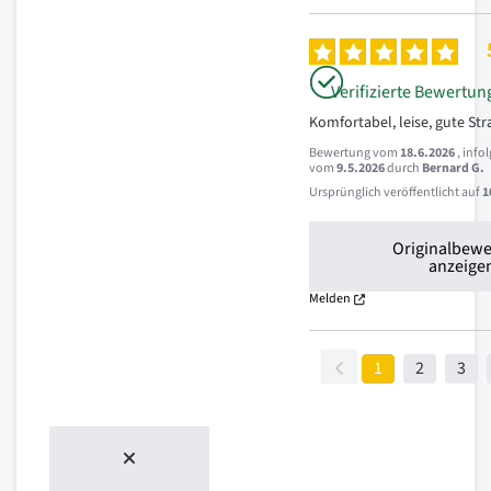
Verifizierte Bewertun
Komfortabel, leise, gute St
Bewertung vom
18.6.2026
, info
vom
9.5.2026
durch
Bernard G.
Ursprünglich veröffentlicht auf
1
Originalbew
anzeige
Melden
1
2
3