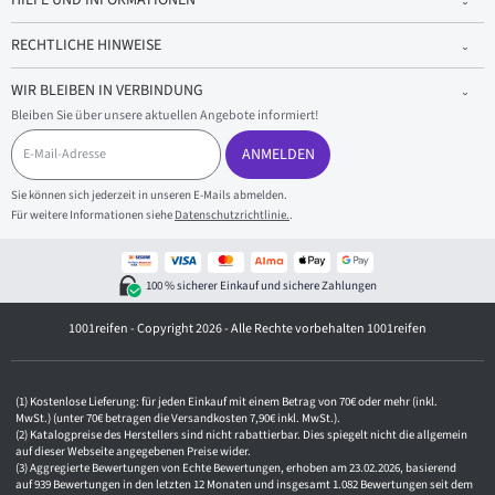
RECHTLICHE HINWEISE
WIR BLEIBEN IN VERBINDUNG
Bleiben Sie über unsere aktuellen Angebote informiert!
E
-
ANMELDEN
M
a
Sie können sich jederzeit in unseren E-Mails abmelden.
i
Für weitere Informationen siehe
Datenschutzrichtlinie.
.
l
-
A
d
100 % sicherer Einkauf und sichere Zahlungen
r
e
1001reifen - Copyright 2026 - Alle Rechte vorbehalten 1001reifen
s
s
e
Kostenlose Lieferung: für jeden Einkauf mit einem Betrag von 70€ oder mehr (inkl.
MwSt.) (unter 70€ betragen die Versandkosten 7,90€ inkl. MwSt.).
Katalogpreise des Herstellers sind nicht rabattierbar. Dies spiegelt nicht die allgemein
auf dieser Webseite angegebenen Preise wider.
Aggregierte Bewertungen von Echte Bewertungen, erhoben am 23.02.2026, basierend
auf 939 Bewertungen in den letzten 12 Monaten und insgesamt 1.082 Bewertungen seit dem