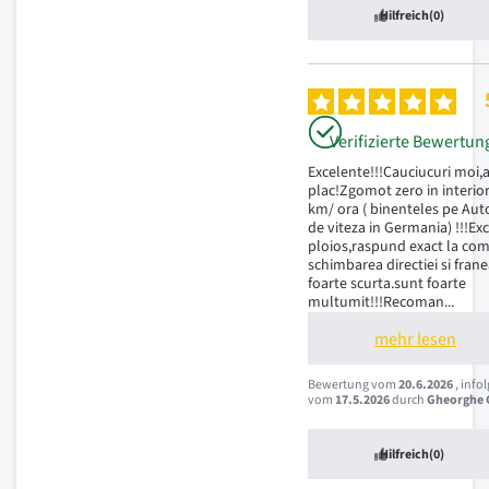
Hilfreich
(0)
Verifizierte Bewertun
Excelente!!!Cauciucuri moi,a
plac!Zgomot zero in interior
km/ ora ( binenteles pe Auto
de viteza in Germania) !!!Ex
ploios,raspund exact la com
schimbarea directiei si frane
foarte scurta.sunt foarte 
multumit!!!Recoman
...
mehr lesen
Bewertung vom
20.6.2026
, info
vom
17.5.2026
durch
Gheorghe C
Hilfreich
(0)