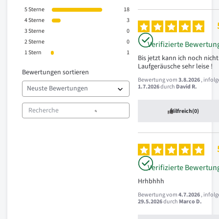
5
Sterne
18
4
Sterne
3
3
Sterne
0
2
Sterne
0
Verifizierte Bewertun
1
Stern
1
Bis jetzt kann ich noch nichts 
Laufgeräusche sehr leise !
Bewertungen sortieren
Bewertung vom
3.8.2026
, infol
1.7.2026
durch
David R.
Hilfreich
(0)
Verifizierte Bewertun
Hrhbhhh
Bewertung vom
4.7.2026
, infol
29.5.2026
durch
Marco D.