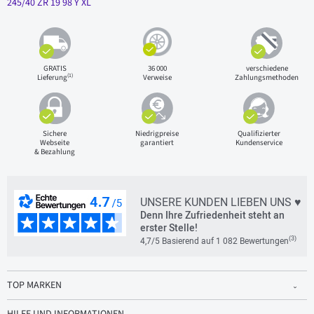
245/40 ZR 19 98 Y XL
GRATIS
36 000
verschiedene
(1)
Lieferung
Verweise
Zahlungsmethoden
Sichere
Niedrigpreise
Qualifizierter
Webseite
garantiert
Kundenservice
& Bezahlung
UNSERE KUNDEN LIEBEN UNS ♥
Denn Ihre Zufriedenheit steht an
erster Stelle!
(3)
4,7/5 Basierend auf 1 082 Bewertungen
TOP MARKEN
HILFE UND INFORMATIONEN