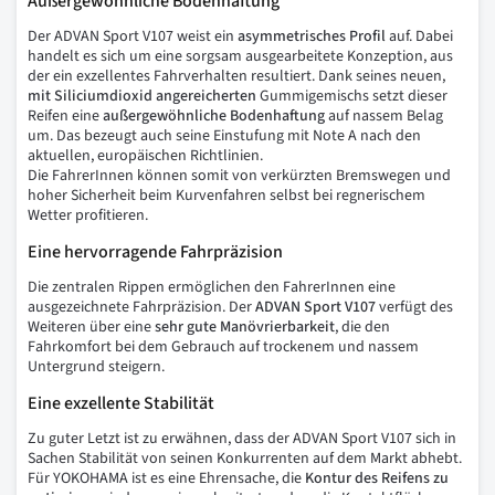
Außergewöhnliche Bodenhaftung
Der ADVAN Sport V107 weist ein
asymmetrisches
Profil
auf. Dabei
handelt es sich um eine sorgsam ausgearbeitete Konzeption, aus
der ein exzellentes Fahrverhalten resultiert. Dank seines neuen,
mit
Siliciumdioxid
angereicherten
Gummigemischs setzt dieser
Reifen eine
außergewöhnliche
Bodenhaftung
auf nassem Belag
um. Das bezeugt auch seine Einstufung mit Note A nach den
aktuellen, europäischen Richtlinien.
Die FahrerInnen können somit von verkürzten Bremswegen und
hoher Sicherheit beim Kurvenfahren selbst bei regnerischem
Wetter profitieren.
Eine hervorragende Fahrpräzision
Die zentralen Rippen ermöglichen den FahrerInnen eine
ausgezeichnete Fahrpräzision. Der
ADVAN Sport V107
verfügt des
Weiteren über eine
sehr
gute
Manövrierbarkeit
, die den
Fahrkomfort bei dem Gebrauch auf trockenem und nassem
Untergrund steigern.
Eine exzellente Stabilität
Zu guter Letzt ist zu erwähnen, dass der ADVAN Sport V107 sich in
Sachen Stabilität von seinen Konkurrenten auf dem Markt abhebt.
Für YOKOHAMA ist es eine Ehrensache, die
Kontur
des
Reifens
zu