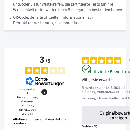
und/oder Eis für Winterreifen, die zertifizierte Tests für ihre
Wirksamkeit unter winterlichen Bedingungen bestanden haben
QR-Code, der alle offiziellen Informationen zur
Produktkennzeichnung zusammenfasst
3
/
5
Verifizierte Bewertun
Völlig wie erwartet
Bewertung vom
14.6.2026
, info
Basierend auf
Erfahrung vom
28.4.2026
durch
2
Bewertungen,
Ursprünglich veröffentlicht auf
1
die einer
Prüfung
unterzogen
Originalbewer
wurden
anzeigen
Alle Bewertungen auf dieser Website
ansehen
Melden