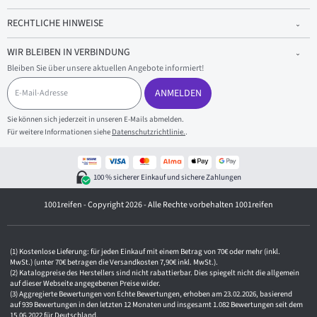
RECHTLICHE HINWEISE
WIR BLEIBEN IN VERBINDUNG
Bleiben Sie über unsere aktuellen Angebote informiert!
E
-
ANMELDEN
M
a
Sie können sich jederzeit in unseren E-Mails abmelden.
i
Für weitere Informationen siehe
Datenschutzrichtlinie.
.
l
-
A
d
100 % sicherer Einkauf und sichere Zahlungen
r
e
1001reifen - Copyright 2026 - Alle Rechte vorbehalten 1001reifen
s
s
e
Kostenlose Lieferung: für jeden Einkauf mit einem Betrag von 70€ oder mehr (inkl.
MwSt.) (unter 70€ betragen die Versandkosten 7,90€ inkl. MwSt.).
Katalogpreise des Herstellers sind nicht rabattierbar. Dies spiegelt nicht die allgemein
auf dieser Webseite angegebenen Preise wider.
Aggregierte Bewertungen von Echte Bewertungen, erhoben am 23.02.2026, basierend
auf 939 Bewertungen in den letzten 12 Monaten und insgesamt 1.082 Bewertungen seit dem
15.06.2022 für Deutschland.