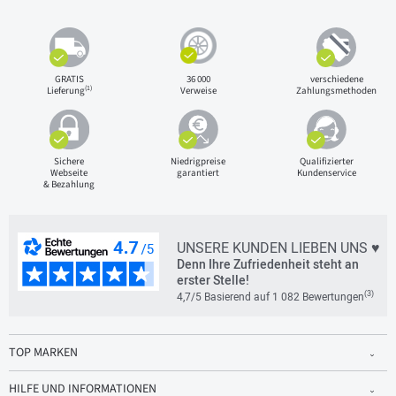
GRATIS
36 000
verschiedene
(1)
Lieferung
Verweise
Zahlungsmethoden
Sichere
Niedrigpreise
Qualifizierter
Webseite
garantiert
Kundenservice
& Bezahlung
UNSERE KUNDEN LIEBEN UNS ♥
Denn Ihre Zufriedenheit steht an
erster Stelle!
(3)
4,7/5 Basierend auf 1 082 Bewertungen
TOP MARKEN
HILFE UND INFORMATIONEN