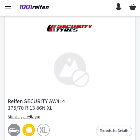
Mein 
Reifen SECURITY AW414
175/70 R 13 86N XL
Afmetingen wijzigen
Technische Details