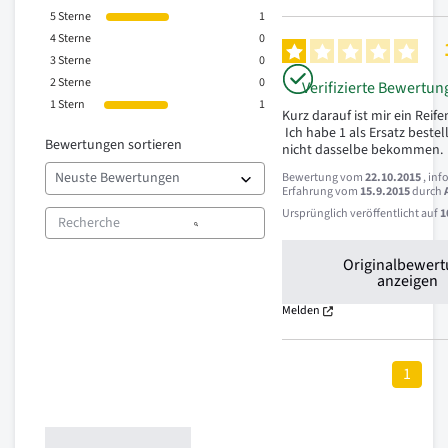
5
Sterne
1
4
Sterne
0
3
Sterne
0
2
Sterne
0
Verifizierte Bewertun
1
Stern
1
Kurz darauf ist mir ein Reifen
 Ich habe 1 als Ersatz bestellt und konnte 
Bewertungen sortieren
nicht dasselbe bekommen. 
Bewertung vom
22.10.2015
, inf
Erfahrung vom
15.9.2015
durch
Ursprünglich veröffentlicht auf
1
Originalbewer
anzeigen
Melden
1