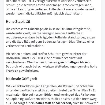
Der Smart Flex TH31 verfügt außerdem über eine verbesserte
Struktur, die schwere Lasten über lange Strecken tragen kann,
ohne an Leistung zu verlieren. Außerdem kann er runderneuert
werden, wenn die Lauffläche anfängt, sich abzunutzen.
Hohe Stabilität
Die verbesserte Gürtellage, die in seine Struktur integriert ist,
wurde entwickelt, um die Bewegungen der Lauffläche zu
reduzieren, was dazu beiträgt, den Rollwiderstand zu begrenzen
und die Stabilität auf dem Boden zu festigen. Dies führt zu einer
verbesserten Lenkreaktion.
Mit seinen breiten und steifen Schultern gewährleistet der
HANKOOK Smart Flex TH31 eine optimale Stabilität auf
verschiedenen Oberflächen für einen
gleichmäßigen Abrieb
.
Dadurch wird auch bei schwierigen Wetterbedingungen eine hohe
Traktion
gewährleistet.
Maximale Griffigkeit
Mit vier zickzackförmigen Längsrillen, die Wasser und Schlamm
unter der Lauffläche effektiv ableiten, bietet der Smart Flex TH31
maximalen Grip auf nassen Böden und verringert das Risiko von
Aquaplaning. Außerdem wirkt sich dies positiv auf den Bremsweg
aus und sorgt für ein
hohes Maß an Sicherheit,
auch bei schweren