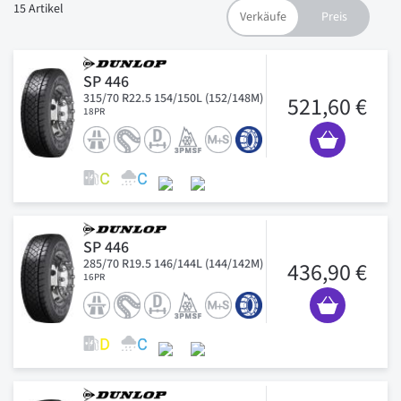
15
Artikel
SP 446
315/70 R22.5 154/150L (152/148M)
521,60 €
18PR
SP 446
285/70 R19.5 146/144L (144/142M)
436,90 €
16PR