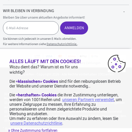
WIR BLEIBEN IN VERBINDUNG
Bleiben Sie über unsere aktuellen Angebote informiert!
E
-
ANMELDEN
M
a
Sie können sich jederzeit in unseren E-Mails abmelden.
i
Für weitere Informationen siehe
Datenschutzrichtlinie.
.
l
-
A
d
ALLES LÄUFT MIT DEN COOKIES!
100 % sicherer Einkauf und sichere Zahlungen
r
Wozu dient das? Warum ist es für uns
e
wichtig?
1001reifen - Copyright 2026 - Alle Rechte vorbehalten 1001reifen
s
s
Die
«klassischen» Cookies
sind für den reibungslosen Betrieb
e
der Website und unserer Dienste notwendig..
Kostenlose Lieferung: für jeden Einkauf mit einem Betrag von 70€ oder mehr (inkl.
Die
«herzhaften» Cookies
die Ihrer Zustimmung unterliegen,
MwSt.) (unter 70€ betragen die Versandkosten 7,90€ inkl. MwSt.).
werden von 1001Reifen und
unseren Partnern verwendet
, um
Katalogpreise des Herstellers sind nicht rabattierbar. Dies spiegelt nicht die allgemein
unsere Zielgruppe zu messen, Ihre Erfahrung zu
auf dieser Webseite angegebenen Preise wider.
personalisieren und Ihnen zielgerichtete Produkte und
Aggregierte Bewertungen von Echte Bewertungen, erhoben am 23.02.2026, basierend
Werbung anzubieten.
auf 939 Bewertungen in den letzten 12 Monaten und insgesamt 1.082 Bewertungen seit dem
Um mehr zu erfahren oder Ihre Auswahl zu ändern, lesen Sie
15.06.2022 für Deutschland.
unsere Datenschutzrichtlinie
.
*
Angebotskonditionen
x Ohne Zustimmung fortfahren