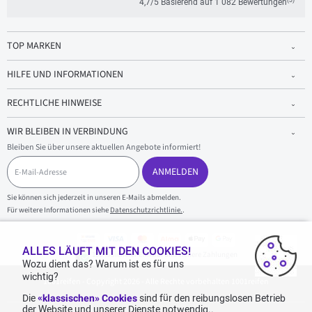
4,7/5 Basierend auf 1 082 Bewertungen
TOP MARKEN
HILFE UND INFORMATIONEN
RECHTLICHE HINWEISE
WIR BLEIBEN IN VERBINDUNG
Bleiben Sie über unsere aktuellen Angebote informiert!
E
-
ANMELDEN
M
a
Sie können sich jederzeit in unseren E-Mails abmelden.
i
Für weitere Informationen siehe
Datenschutzrichtlinie.
.
l
-
A
d
ALLES LÄUFT MIT DEN COOKIES!
100 % sicherer Einkauf und sichere Zahlungen
r
Wozu dient das? Warum ist es für uns
e
wichtig?
1001reifen - Copyright 2026 - Alle Rechte vorbehalten 1001reifen
s
s
Die
«klassischen» Cookies
sind für den reibungslosen Betrieb
e
der Website und unserer Dienste notwendig..