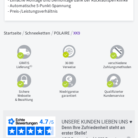
- Einfache Montage und Demontage dank der Rücklaufsperrklinke
- Automatische 5-Punkt-Spannung
- Preis-/Leistungsverhältnis
Startseite
Schneeketten
POLAIRE
XK9
GRATIS
36 000
verschiedene
(1)
Lieferung
Verweise
Zahlungsmethoden
Sichere
Niedrigpreise
Qualifizierter
Webseite
garantiert
Kundenservice
& Bezahlung
UNSERE KUNDEN LIEBEN UNS ♥
Denn Ihre Zufriedenheit steht an
erster Stelle!
(3)