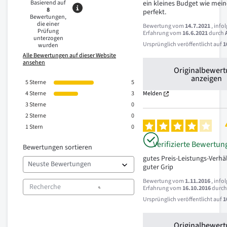
Basierend auf
ein kleines Budget wie meines
8
perfekt.
Bewertungen,
die einer
Bewertung vom
14.7.2021
, info
Prüfung
Erfahrung vom
16.6.2021
durch
unterzogen
Ursprünglich veröffentlicht auf
1
wurden
Alle Bewertungen auf dieser Website
ansehen
Originalbewer
anzeigen
5
Sterne
5
4
Sterne
3
Melden
3
Sterne
0
2
Sterne
0
1
Stern
0
Verifizierte Bewertun
Bewertungen sortieren
gutes Preis-Leistungs-Verhäl
guter Grip 
Bewertung vom
1.11.2016
, info
Erfahrung vom
16.10.2016
durc
Ursprünglich veröffentlicht auf
1
Originalbewer