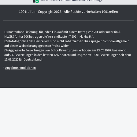
r
e
1001reifen - Copyright 2026 - Alle Rechte vorbehalten 1001reifen
s
s
e
Kostenlose Lieferung: für jeden Einkauf mit einem Betrag von 70€ oder mehr (inkl.
MwSt.) (unter 70€ betragen die Versandkosten 7,90€ inkl. MwSt.).
Katalogpreise des Herstellers sind nicht rabattierbar. Dies spiegelt nicht die allgemein
auf dieser Webseite angegebenen Preise wider.
Aggregierte Bewertungen von Echte Bewertungen, erhoben am 23.02.2026, basierend
auf 939 Bewertungen in den letzten 12 Monaten und insgesamt 1.082 Bewertungen seit dem
15.06.2022 für Deutschland.
*
Angebotskonditionen