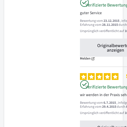
Verifizierte Bewertun
guter Service
Bewertung vom
23.12.2015
, inf
Erfahrung vom
28.11.2015
durc
Ursprünglich veröffentlicht auf
1
Originalbewer
anzeigen
Melden
Verifizierte Bewertun
wir werden in der Praxis se
Bewertung vom
6.7.2015
, infol
Erfahrung vom
29.4.2015
durch
Ursprünglich veröffentlicht auf
1