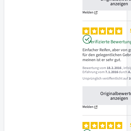
anzeigen
Melden
Verifizierte Bewertun
Einfacher Reifen, aber von gu
für den gelegentlichen Gebr
meinen ist er sehr gut.
Bewertung vom
18.2.2016
, info
Erfahrung vom
7.1.2016
durch
A
Ursprünglich veröffentlicht auf
1
Originalbewer
anzeigen
Melden