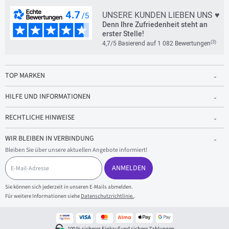
UNSERE KUNDEN LIEBEN UNS ♥
Denn Ihre Zufriedenheit steht an
erster Stelle!
(3)
4,7/5 Basierend auf 1 082 Bewertungen
TOP MARKEN
HILFE UND INFORMATIONEN
RECHTLICHE HINWEISE
WIR BLEIBEN IN VERBINDUNG
Bleiben Sie über unsere aktuellen Angebote informiert!
E
-
ANMELDEN
M
a
Sie können sich jederzeit in unseren E-Mails abmelden.
i
Für weitere Informationen siehe
Datenschutzrichtlinie.
.
l
-
A
d
100 % sicherer Einkauf und sichere Zahlungen