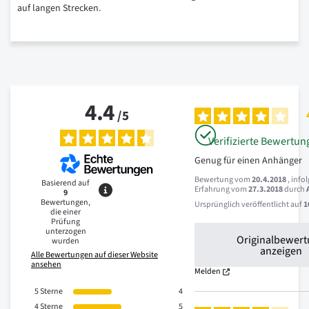
auf langen Strecken.
4.4
/
5
Verifizierte Bewertun
Genug für einen Anhänger
Bewertung vom
20.4.2018
, info
Basierend auf
Erfahrung vom
27.3.2018
durch
9
Bewertungen,
Ursprünglich veröffentlicht auf
1
die einer
Prüfung
unterzogen
Originalbewer
wurden
anzeigen
Alle Bewertungen auf dieser Website
ansehen
Melden
5
Sterne
4
4
Sterne
5