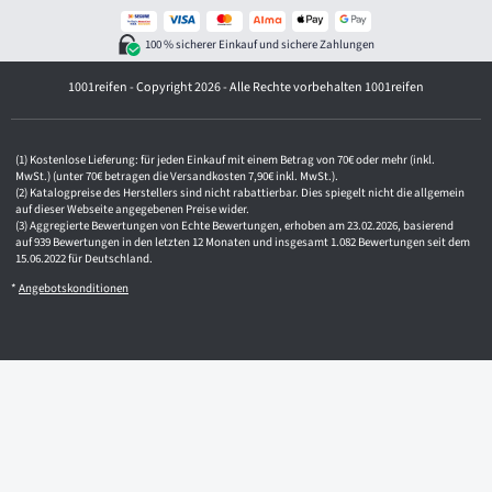
-
A
d
100 % sicherer Einkauf und sichere Zahlungen
r
e
1001reifen - Copyright 2026 - Alle Rechte vorbehalten 1001reifen
s
s
e
Kostenlose Lieferung: für jeden Einkauf mit einem Betrag von 70€ oder mehr (inkl.
MwSt.) (unter 70€ betragen die Versandkosten 7,90€ inkl. MwSt.).
Katalogpreise des Herstellers sind nicht rabattierbar. Dies spiegelt nicht die allgemein
auf dieser Webseite angegebenen Preise wider.
Aggregierte Bewertungen von Echte Bewertungen, erhoben am 23.02.2026, basierend
auf 939 Bewertungen in den letzten 12 Monaten und insgesamt 1.082 Bewertungen seit dem
15.06.2022 für Deutschland.
*
Angebotskonditionen