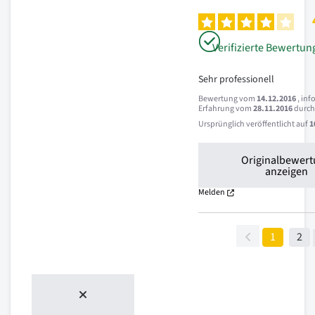
Verifizierte Bewertun
Sehr professionell
Bewertung vom
14.12.2016
, inf
Erfahrung vom
28.11.2016
durc
Ursprünglich veröffentlicht auf
1
Originalbewer
anzeigen
Melden
1
2