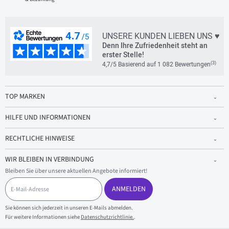
UNSERE KUNDEN LIEBEN UNS ♥
Denn Ihre Zufriedenheit steht an
erster Stelle!
(3)
4,7/5 Basierend auf 1 082 Bewertungen
TOP MARKEN
HILFE UND INFORMATIONEN
RECHTLICHE HINWEISE
WIR BLEIBEN IN VERBINDUNG
Bleiben Sie über unsere aktuellen Angebote informiert!
E
-
ANMELDEN
M
a
Sie können sich jederzeit in unseren E-Mails abmelden.
i
Für weitere Informationen siehe
Datenschutzrichtlinie.
.
l