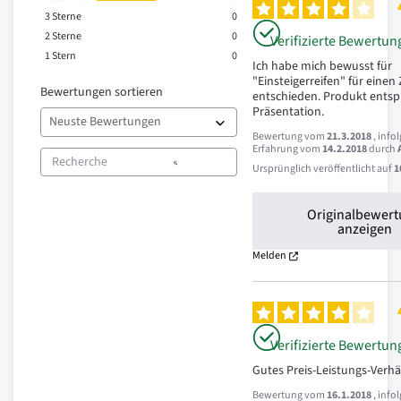
3
Sterne
0
2
Sterne
0
Verifizierte Bewertun
1
Stern
0
Ich habe mich bewusst für 
"Einsteigerreifen" für einen
Bewertungen sortieren
entschieden. Produkt entspr
Präsentation.
Bewertung vom
21.3.2018
, info
Erfahrung vom
14.2.2018
durch
Ursprünglich veröffentlicht auf
1
Originalbewer
anzeigen
Melden
Verifizierte Bewertun
Gutes Preis-Leistungs-Verhä
Bewertung vom
16.1.2018
, info