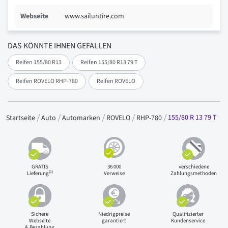
Webseite
www.sailuntire.com
DAS KÖNNTE IHNEN GEFALLEN
Reifen 155/80 R13
Reifen 155/80 R13 79 T
Reifen ROVELO RHP-780
Reifen ROVELO
155/80 R 13 79 T
Startseite
Auto
Automarken
ROVELO
RHP-780
GRATIS
36 000
verschiedene
(1)
Lieferung
Verweise
Zahlungsmethoden
Sichere
Niedrigpreise
Qualifizierter
Webseite
garantiert
Kundenservice
& Bezahlung