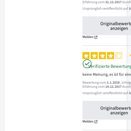
Erfahrung vom
31.12.2017
durc
Ursprünglich veröffentlicht auf
1
Originalbewer
anzeigen
Melden
Verifizierte Bewertun
keine Meinung, es ist für ein
Bewertung vom
2.1.2018
, infol
Erfahrung vom
14.12.2017
durc
Ursprünglich veröffentlicht auf
1
Originalbewer
anzeigen
Melden