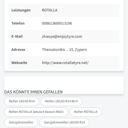
Leistungen
ROTALLA
Telefon
008613600513196
E-Mail
zhaoye@enjoytyre.com
Adresse
Thessalonikis，15, Zypern
Webseite
http://www.rotallatyre.net/
DAS KÖNNTE IHNEN GEFALLEN
Reifen 185/65 R14
Reifen 185/65 R14 86 H
Reifen ROTALLA Setula 4 Season RA03
Reifen ROTALLA
Ganzjahresreifen
Ganzjahresreifen 185/65 R14