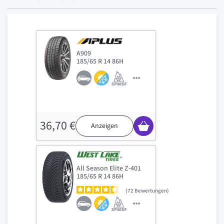
A909
185/65 R 14 86H
36,70 €
Anzeigen
All Season Elite Z-401
185/65 R 14 86H
72
Bewertungen