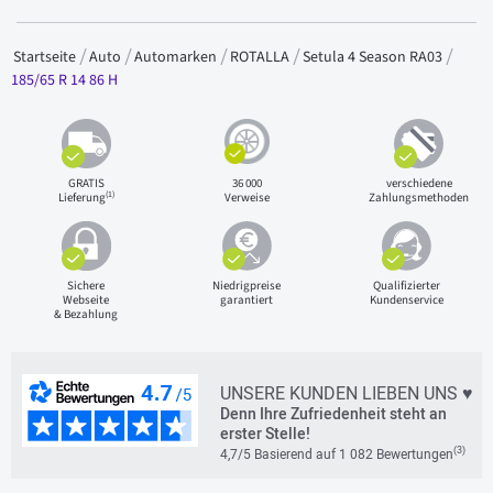
Startseite
Auto
Automarken
ROTALLA
Setula 4 Season RA03
185/65 R 14 86 H
GRATIS
36 000
verschiedene
(1)
Lieferung
Verweise
Zahlungsmethoden
Sichere
Niedrigpreise
Qualifizierter
Webseite
garantiert
Kundenservice
& Bezahlung
UNSERE KUNDEN LIEBEN UNS ♥
Denn Ihre Zufriedenheit steht an
erster Stelle!
(3)
4,7/5 Basierend auf 1 082 Bewertungen