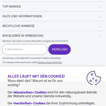
TOP MARKEN
HILFE UND INFORMATIONEN
RECHTLICHE HINWEISE
WIR BLEIBEN IN VERBINDUNG
Bleiben Sie über unsere aktuellen Angebote informiert!
E
-
ANMELDEN
M
a
Sie können sich jederzeit in unseren E-Mails abmelden.
i
Für weitere Informationen siehe
Datenschutzrichtlinie.
.
l
-
A
d
ALLES LÄUFT MIT DEN COOKIES!
100 % sicherer Einkauf und sichere Zahlungen
r
Wozu dient das? Warum ist es für uns
e
wichtig?
1001reifen - Copyright 2026 - Alle Rechte vorbehalten 1001reifen
s
s
Die
«klassischen» Cookies
sind für den reibungslosen Betrieb
e
der Website und unserer Dienste notwendig..
Kostenlose Lieferung: für jeden Einkauf mit einem Betrag von 70€ oder mehr (inkl.
Die
«herzhaften» Cookies
die Ihrer Zustimmung unterliegen,
MwSt.) (unter 70€ betragen die Versandkosten 7,90€ inkl. MwSt.).