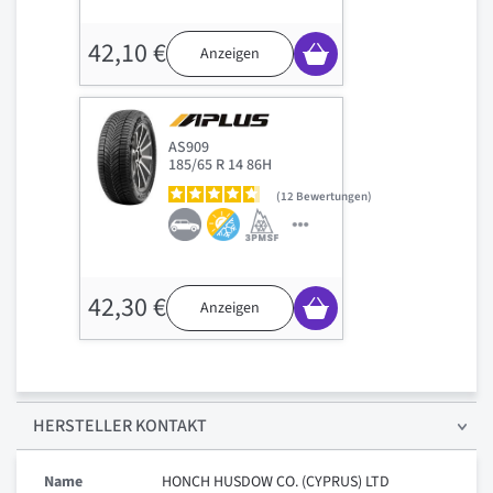
42,10 €
Anzeigen
AS909
185/65 R 14 86H
12
Bewertungen
42,30 €
Anzeigen
HERSTELLER KONTAKT
Name
HONCH HUSDOW CO. (CYPRUS) LTD