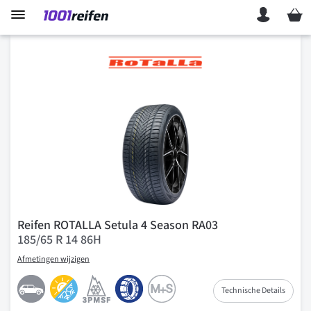
Mein 
Reifen ROTALLA Setula 4 Season RA03
185/65 R 14 86H
Afmetingen wijzigen
Technische Details