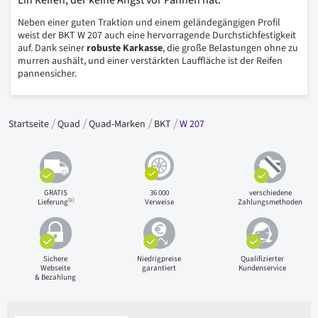
Ein Reifen, der keine Angst vor Pannen hat.
Neben einer guten Traktion und einem geländegängigen Profil
weist der BKT W 207 auch eine hervorragende Durchstichfestigkeit
auf. Dank seiner
robuste Karkasse
, die große Belastungen ohne zu
murren aushält, und einer verstärkten Lauffläche ist der Reifen
pannensicher.
Startseite
Quad
Quad-Marken
BKT
W 207
GRATIS
36 000
verschiedene
(1)
Lieferung
Verweise
Zahlungsmethoden
Sichere
Niedrigpreise
Qualifizierter
Webseite
garantiert
Kundenservice
& Bezahlung