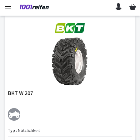
Mein 
BKT W 207
Typ
: Nützlichkeit