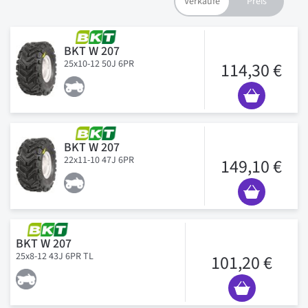
BKT W 207
25x10-12 50J 6PR
114,30 €
BKT W 207
22x11-10 47J 6PR
149,10 €
BKT W 207
25x8-12 43J 6PR TL
101,20 €