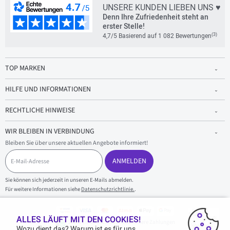
UNSERE KUNDEN LIEBEN UNS ♥
Denn Ihre Zufriedenheit steht an
erster Stelle!
(3)
4,7/5 Basierend auf 1 082 Bewertungen
TOP MARKEN
HILFE UND INFORMATIONEN
RECHTLICHE HINWEISE
WIR BLEIBEN IN VERBINDUNG
Bleiben Sie über unsere aktuellen Angebote informiert!
E
-
ANMELDEN
M
a
Sie können sich jederzeit in unseren E-Mails abmelden.
i
Für weitere Informationen siehe
Datenschutzrichtlinie.
.
l
-
A
d
ALLES LÄUFT MIT DEN COOKIES!
100 % sicherer Einkauf und sichere Zahlungen
r
Wozu dient das? Warum ist es für uns