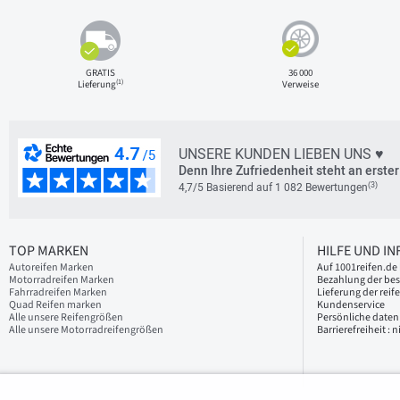
GRATIS
36 000
(1)
Lieferung
Verweise
UNSERE KUNDEN LIEBEN UNS ♥
Denn Ihre Zufriedenheit steht an erster 
(3)
4,7/5 Basierend auf 1 082 Bewertungen
TOP MARKEN
HILFE UND I
Autoreifen Marken
Auf 1001reifen.de 
Motorradreifen Marken
Bezahlung der bes
Fahrradreifen Marken
Lieferung der reif
Quad Reifen marken
Kundenservice
Alle unsere Reifengrößen
Persönliche daten
Alle unsere Motorradreifengrößen
Barrierefreiheit :