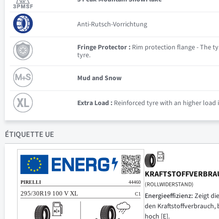
Anti-Rutsch-Vorrichtung
Fringe Protector :
Rim protection flange - The tyr
tyre.
Mud and Snow
Extra Load :
Reinforced tyre with an higher load 
ÉTIQUETTE UE
KRAFTSTOFFVERBRA
(ROLLWIDERSTAND)
Energieeffizienz:
Zeigt di
den Kraftstoffverbrauch, 
hoch [E].