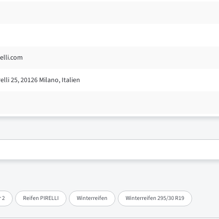
elli.com
elli 25, 20126 Milano, Italien
 2
Reifen PIRELLI
Winterreifen
Winterreifen 295/30 R19