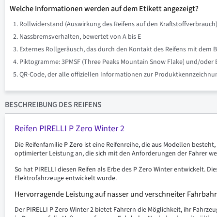
Welche Informationen werden auf dem Etikett angezeigt?
Rollwiderstand (Auswirkung des Reifens auf den Kraftstoffverbrauch)
Nassbremsverhalten, bewertet von A bis E
Externes Rollgeräusch, das durch den Kontakt des Reifens mit dem B
Piktogramme: 3PMSF (Three Peaks Mountain Snow Flake) und/oder Eis 
QR-Code, der alle offiziellen Informationen zur Produktkennzeich
BESCHREIBUNG
DES REIFENS
Reifen PIRELLI P Zero Winter 2
Die Reifenfamilie
P Zero
ist eine Reifenreihe, die aus Modellen besteh
optimierter Leistung an, die sich mit den Anforderungen der Fahrer we
So hat PIRELLI diesen Reifen als Erbe des P Zero Winter entwickelt. D
Elektrofahrzeuge entwickelt wurde.
Hervorragende Leistung auf nasser und verschneiter Fahrbahn
Der PIRELLI P Zero Winter 2 bietet Fahrern die Möglichkeit, ihr Fahrze