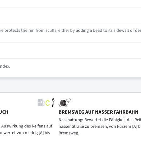
e protects the rim from scuffs, either by adding a bead to its sidewall or des
index.
UCH
BREMSWEG AUF NASSER FAHRBAHN
Nasshaftung:
Bewertet die Fähigkeit des Reif
e Auswirkung des Reifens auf
nasser Straße zu bremsen, von kurzem [A] b
bewertet von niedrig [A] bis
Bremsweg.