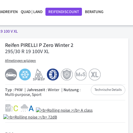
RADREIFEN
QUAD | LAND
REIFENDISCOUNT
BERATUNG
19 100 V XL
Reifen PIRELLI P Zero Winter 2
295/30 R 19 100V XL
Afmetingen wijzigen
Typ
: PKW
Jahreszeit
: Winter
Nutzung
:
Technische Details
Multi-purpose, Sport