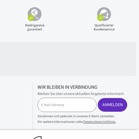
Niedrigpreise
Qualifizierter
garantiert
Kundenservice
WIR BLEIBEN IN VERBINDUNG
Bleiben Sie über unsere aktuellen Angebote informiert!
E
ANMELDEN
-
M
a
Sie können sich jederzeit in unseren E-Mails abmelden.
i
Für weitere Informationen siehe
Datenschutzrichtlinie.
.
l
-