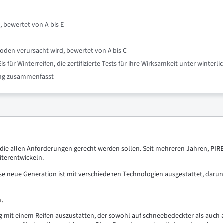
, bewertet von A bis E
oden verursacht wird, bewertet von A bis C
für Winterreifen, die zertifizierte Tests für ihre Wirksamkeit unter winte
nung zusammenfasst
t, die allen Anforderungen gerecht werden sollen. Seit mehreren Jahren,
PIR
iterentwickeln.
iese neue Generation ist mit verschiedenen Technologien ausgestattet, darun
.
ug mit einem Reifen auszustatten, der sowohl auf schneebedeckter als auch a