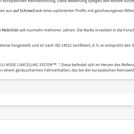
gen europäischen Kennzeichnung. Diese Bewertung spiegelt den extrem kur
ften aus
auf Schnee
Dank eines optimierten Profils mit geschwungenen Rill
e Mobilität
seit nunmehr mehreren Jahren. Die Marke investiert in die For
rial hergestellt und ist nach ISO 14021 zertifiziert, d. h. er entspricht de
ELLI NOISE CANCELLING SYSTEM™.
". Diese befindet sich im Herzen des Reife
von einem geräuscharmen Fahrverhalten, das bei der europäischen Kennzeic