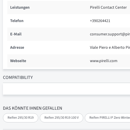
Leistungen
Pirelli Contact Center
Telefon
+390264421
E-Mail
consumer.support@pir
Adresse
Viale Piero e Alberto Pir
Webseite
www.pirelli.com
COMPATIBILITY
DAS KÖNNTE IHNEN GEFALLEN
Reifen 295/30 R19
Reifen 295/30 R19 100 V
Reifen PIRELLI P Zero Winter