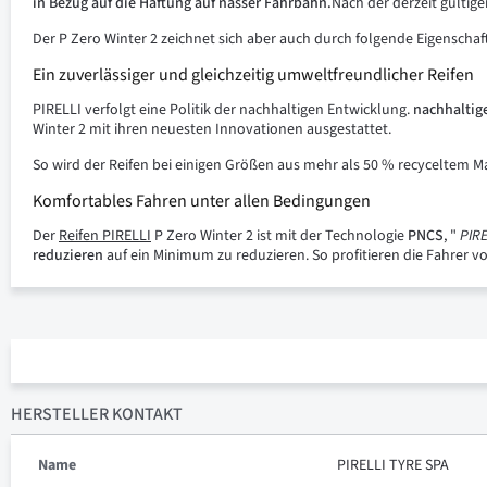
in Bezug auf die Haftung auf nasser Fahrbahn.
Nach der derzeit gülti
Der P Zero Winter 2 zeichnet sich aber auch durch folgende Eigenscha
Ein zuverlässiger und gleichzeitig umweltfreundlicher Reifen
PIRELLI verfolgt eine Politik der nachhaltigen Entwicklung.
nachhaltig
Winter 2 mit ihren neuesten Innovationen ausgestattet.
So wird der Reifen bei einigen Größen aus mehr als 50 % recyceltem Mate
Komfortables Fahren unter allen Bedingungen
Der
Reifen PIRELLI
P Zero Winter 2 ist mit der Technologie
PNCS
, "
PIR
reduzieren
auf ein Minimum zu reduzieren. So profitieren die Fahrer 
HERSTELLER KONTAKT
Name
PIRELLI TYRE SPA