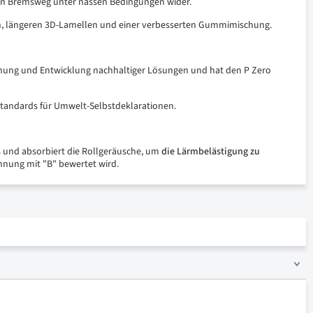
zen Bremsweg unter nassen Bedingungen wider.
en, längeren 3D-Lamellen und einer verbesserten Gummimischung.
schung und Entwicklung nachhaltiger Lösungen und hat den P Zero
n Standards für Umwelt-Selbstdeklarationen.
ns und absorbiert die Rollgeräusche, um
die Lärmbelästigung zu
hnung mit "B" bewertet wird.