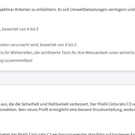
objektiver Kriterien zu erleichtern. Es soll Umweltbelastungen verringern und
, bewertet von A bis E
oden verursacht wird, bewertet von A bis C
für Winterreifen, die zertifizierte Tests für ihre Wirksamkeit unter winte
nung zusammenfasst
 aus, die die Sicherheit und Haltbarkeit verbessert. Der Pirelli Cinturato C
eaktion. Sein neues Profil ermöglicht eine bessere Druckverteilung, wodur
.
ietet der Pirelli Cinturato C3 ein hervorragendes Handling auf trockener F