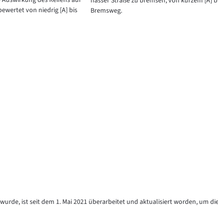
e Auswirkung des Reifens auf
nasser Straße zu bremsen, von kurzem [A] b
bewertet von niedrig [A] bis
Bremsweg.
urde, ist seit dem 1. Mai 2021 überarbeitet und aktualisiert worden, um di