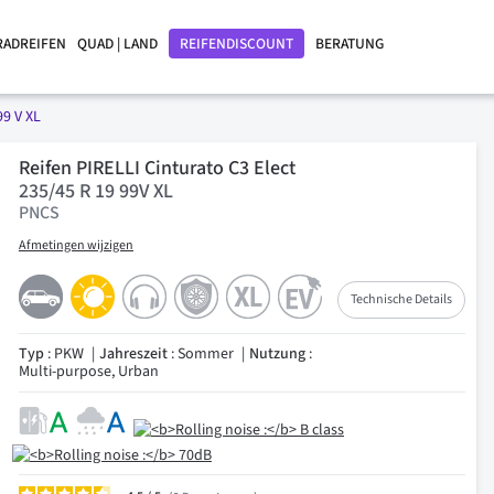
RADREIFEN
QUAD | LAND
REIFENDISCOUNT
BERATUNG
99 V XL
Reifen PIRELLI Cinturato C3 Elect
235/45 R 19 99V XL
PNCS
Afmetingen wijzigen
Technische Details
Typ
: PKW
Jahreszeit
: Sommer
Nutzung
:
Multi-purpose, Urban