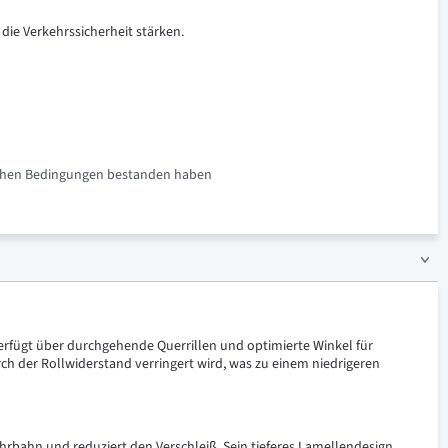
 die Verkehrssicherheit stärken.
rlichen Bedingungen bestanden haben
3 verfügt über durchgehende Querrillen und optimierte Winkel für
ch der Rollwiderstand verringert wird, was zu einem niedrigeren
ahrbahn und reduziert den Verschleiß. Sein tieferes Lamellendesign