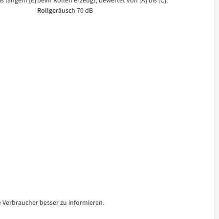
is langem [E]
beim Rollen erzeugt, bewertet von [A] bis [C].
Rollgeräusch
70 dB
e Verbraucher besser zu informieren.