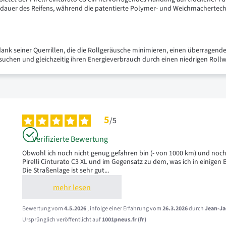
sdauer des Reifens, während die patentierte Polymer- und Weichmachertech
 dank seiner Querrillen, die die Rollgeräusche minimieren, einen überragenden
 suchen und gleichzeitig ihren Energieverbrauch durch einen niedrigen Rol
5
/
5
Verifizierte Bewertung
Obwohl ich noch nicht genug gefahren bin (- von 1000 km) und noch n
Pirelli Cinturato C3 XL und im Gegensatz zu dem, was ich in einigen
Die Straßenlage ist sehr gut
...
mehr lesen
Bewertung vom
4.5.2026
, infolge einer Erfahrung vom
26.3.2026
durch
Jean-Ja
Ursprünglich veröffentlicht auf
1001pneus.fr (fr)