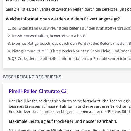
Wozu dient dieses Etikett?
Sein Ziel ist es, den Vergleich zwischen Reifen durch die Bereitstellung 
Welche Informationen werden auf dem Etikett angezeigt?
Rollwiderstand (Auswirkung des Reifens auf den Kraftstoffverbrauch)
Nassbremsverhalten, bewertet von A bis E
Externes Rollgeräusch, das durch den Kontakt des Reifens mit dem B
Piktogramme: 3PMSF (Three Peaks Mountain Snow Flake) und/oder Eis 
QR-Code, der alle offiziellen Informationen zur Produktkennzeich
BESCHREIBUNG
DES REIFENS
Pirelli-Reifen Cinturato C3
Der
Pirelli-Reifen
zeichnet sich durch seine fortschrittliche Technologie
besseres Bremsen auf nasser Fahrbahn und eine verbesserte Richtungsr
Kraftstoffverbrauch und einer längeren Lebensdauer des Reifens führt
Maximale Leistung auf trockener und nasser Fahrbahn.
Mit seinen verbreiterten Mittelrippen und der optimierten Anordnung b