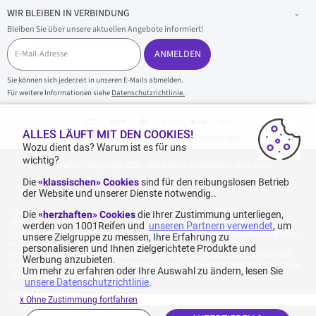
WIR BLEIBEN IN VERBINDUNG
Bleiben Sie über unsere aktuellen Angebote informiert!
E
-
ANMELDEN
M
a
Sie können sich jederzeit in unseren E-Mails abmelden.
i
Für weitere Informationen siehe
Datenschutzrichtlinie.
.
l
-
A
d
ALLES LÄUFT MIT DEN COOKIES!
100 % sicherer Einkauf und sichere Zahlungen
r
Wozu dient das? Warum ist es für uns
e
wichtig?
1001reifen - Copyright 2026 - Alle Rechte vorbehalten 1001reifen
s
s
Die
«klassischen» Cookies
sind für den reibungslosen Betrieb
e
der Website und unserer Dienste notwendig..
Kostenlose Lieferung: für jeden Einkauf mit einem Betrag von 70€ oder mehr (inkl.
Die
«herzhaften» Cookies
die Ihrer Zustimmung unterliegen,
MwSt.) (unter 70€ betragen die Versandkosten 7,90€ inkl. MwSt.).
werden von 1001Reifen und
unseren Partnern verwendet
, um
Katalogpreise des Herstellers sind nicht rabattierbar. Dies spiegelt nicht die allgemein
unsere Zielgruppe zu messen, Ihre Erfahrung zu
auf dieser Webseite angegebenen Preise wider.
personalisieren und Ihnen zielgerichtete Produkte und
Aggregierte Bewertungen von Echte Bewertungen, erhoben am 23.02.2026, basierend
Werbung anzubieten.
auf 939 Bewertungen in den letzten 12 Monaten und insgesamt 1.082 Bewertungen seit dem
Um mehr zu erfahren oder Ihre Auswahl zu ändern, lesen Sie
15.06.2022 für Deutschland.
unsere Datenschutzrichtlinie
.
*
Angebotskonditionen
x Ohne Zustimmung fortfahren