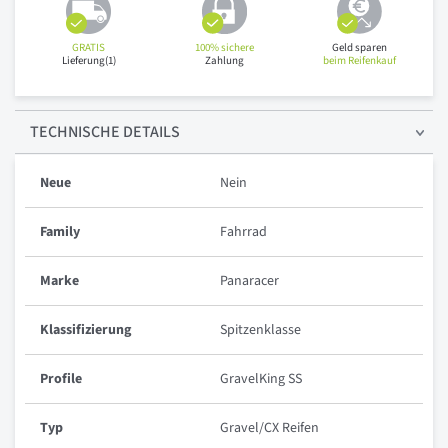
GRATIS
100% sichere
Geld sparen
Lieferung(1)
Zahlung
beim Reifenkauf
TECHNISCHE
DETAILS
Neue
Nein
Family
Fahrrad
Marke
Panaracer
Klassifizierung
Spitzenklasse
Profile
GravelKing SS
Typ
Gravel/CX Reifen