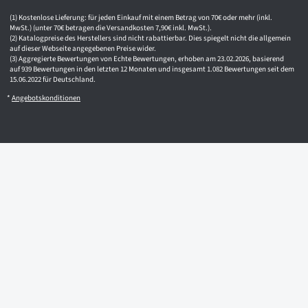
Kostenlose Lieferung: für jeden Einkauf mit einem Betrag von 70€ oder mehr (inkl.
MwSt.) (unter 70€ betragen die Versandkosten 7,90€ inkl. MwSt.).
Katalogpreise des Herstellers sind nicht rabattierbar. Dies spiegelt nicht die allgemein
auf dieser Webseite angegebenen Preise wider.
Aggregierte Bewertungen von Echte Bewertungen, erhoben am 23.02.2026, basierend
auf 939 Bewertungen in den letzten 12 Monaten und insgesamt 1.082 Bewertungen seit dem
15.06.2022 für Deutschland.
*
Angebotskonditionen