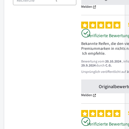
Melden
Verifizierte Bewertun
Bekannte Reifen, die den vie
Premiummarken in nichts n
 Ich empfehle.
Bewertung vom
20.10.2024
, in
29.9.2024
durch
C.G.
Ursprünglich veröffentlicht auf
1
Originalbewert
Melden
Verifizierte Bewertun