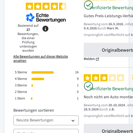
Verifizierte Bewertun
Gutes Preis-Leistungs-Verhä
Bewertung vom
26.5.2026
, info
Basierend auf
9.4.2026
durch
Marc M.
27
Bewertungen,
Ursprünglich veröffentlicht auf
1
die einer
Prüfung
unterzogen
Originalbewert
wurden
Alle Bewertungen auf dieser Website
Melden
ansehen
5
Sterne
16
4
Sterne
9
3
Sterne
1
Verifizierte Bewertun
2
Sterne
0
Noch nicht am Auto montie
1
Stern
1
Bewertung vom
20.10.2024
, in
28.9.2024
durch
J.B.
Bewertungen sortieren
Ursprünglich veröffentlicht auf
1
Originalbewert