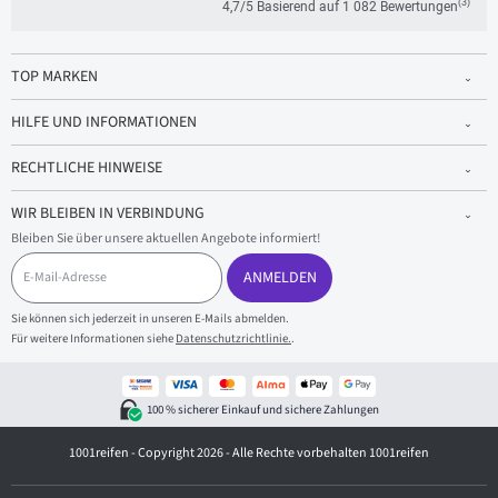
(3)
4,7/5 Basierend auf 1 082 Bewertungen
TOP MARKEN
HILFE UND INFORMATIONEN
RECHTLICHE HINWEISE
WIR BLEIBEN IN VERBINDUNG
Bleiben Sie über unsere aktuellen Angebote informiert!
E
-
ANMELDEN
M
a
Sie können sich jederzeit in unseren E-Mails abmelden.
i
Für weitere Informationen siehe
Datenschutzrichtlinie.
.
l
-
A
d
100 % sicherer Einkauf und sichere Zahlungen
r
e
1001reifen - Copyright 2026 - Alle Rechte vorbehalten 1001reifen
s
s
e