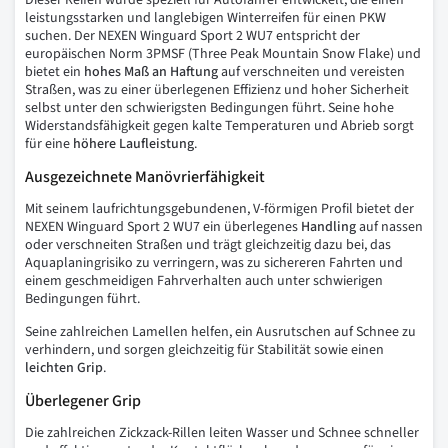
Dieser Reifen wurde speziell für Autofahrer entwickelt, die einen
leistungsstarken und langlebigen Winterreifen für einen PKW
suchen. Der NEXEN Winguard Sport 2 WU7 entspricht der
europäischen Norm 3PMSF (Three Peak Mountain Snow Flake) und
bietet ein
hohes Maß an Haftung
auf verschneiten und vereisten
Straßen, was zu einer überlegenen Effizienz und hoher Sicherheit
selbst unter den schwierigsten Bedingungen führt. Seine hohe
Widerstandsfähigkeit gegen kalte Temperaturen und Abrieb sorgt
für eine
höhere Laufleistung
.
Ausgezeichnete Manövrierfähigkeit
Mit seinem laufrichtungsgebundenen, V-förmigen Profil bietet der
NEXEN Winguard Sport 2 WU7 ein überlegenes
Handling
auf nassen
oder verschneiten Straßen und trägt gleichzeitig dazu bei, das
Aquaplaningrisiko zu verringern, was zu sichereren Fahrten und
einem geschmeidigen Fahrverhalten auch unter schwierigen
Bedingungen führt.
Seine zahlreichen Lamellen helfen, ein Ausrutschen auf Schnee zu
verhindern, und sorgen gleichzeitig für Stabilität sowie einen
leichten Grip
.
Überlegener Grip
Die zahlreichen Zickzack-Rillen leiten Wasser und Schnee schneller