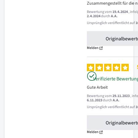
Zusammengestellt für die n
Bewertung vom
19.4.2024
, info
2.4.2024
durch
A.A.
Ursprünglich veröffentlicht auf
1
Originalbewert
Melden
Verifizierte Bewertun
Gute Arbeit
Bewertung vom
29.11.2023
, in
6.11.2023
durch
A.A.
Ursprünglich veröffentlicht auf
1
Originalbewert
Melden