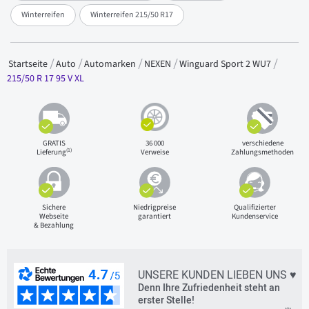
Winterreifen
Winterreifen 215/50 R17
Startseite
Auto
Automarken
NEXEN
Winguard Sport 2 WU7
215/50 R 17 95 V XL
GRATIS
36 000
verschiedene
(1)
Lieferung
Verweise
Zahlungsmethoden
Sichere
Niedrigpreise
Qualifizierter
Webseite
garantiert
Kundenservice
& Bezahlung
UNSERE KUNDEN LIEBEN UNS ♥
Denn Ihre Zufriedenheit steht an
erster Stelle!