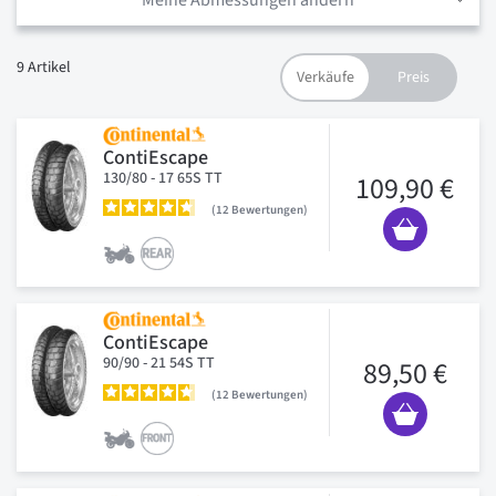
Meine Abmessungen ändern
9
Artikel
ContiEscape
130/80 - 17 65S TT
109,90 €
12
Bewertungen
ContiEscape
90/90 - 21 54S TT
89,50 €
12
Bewertungen