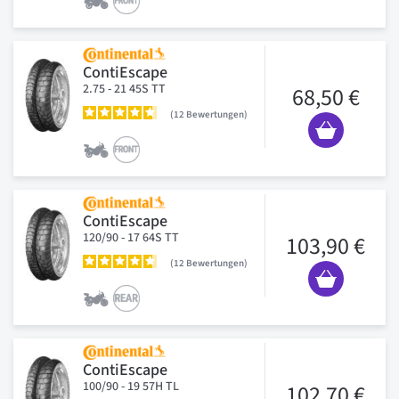
ContiEscape
2.75 - 21 45S TT
68,50 €
12
Bewertungen
ContiEscape
120/90 - 17 64S TT
103,90 €
12
Bewertungen
ContiEscape
100/90 - 19 57H TL
102,70 €