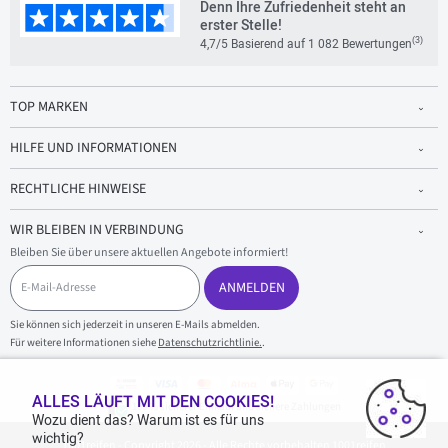
Denn Ihre Zufriedenheit steht an
erster Stelle!
(3)
4,7/5 Basierend auf 1 082 Bewertungen
TOP MARKEN
HILFE UND INFORMATIONEN
RECHTLICHE HINWEISE
WIR BLEIBEN IN VERBINDUNG
Bleiben Sie über unsere aktuellen Angebote informiert!
E
-
ANMELDEN
M
a
Sie können sich jederzeit in unseren E-Mails abmelden.
i
Für weitere Informationen siehe
Datenschutzrichtlinie.
.
l
-
A
d
ALLES LÄUFT MIT DEN COOKIES!
100 % sicherer Einkauf und sichere Zahlungen
r
Wozu dient das? Warum ist es für uns
e
wichtig?
1001reifen - Copyright 2026 - Alle Rechte vorbehalten 1001reifen
s