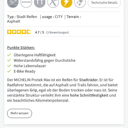
Technische Details
Typ :
Stadt Reifen
usage :
CITY
Terrain :
Asphalt
4.7
/
3
Bewertungen
Punkte
Stärken:
Überlegene Haftfähigkeit
Widerstandsfähig gegen Durchstiche
Hohe Lebensdauer
E-Bike Ready
Der MICHELIN Protek Max ist ein Reifen für
Stadträder
. Er ist für
Radfahrer bestimmt, die auf Asphalt und Trails fahren, und bietet
überlegenen
Grip
, egal ob der Boden trocken oder nass ist. Seine
verstärkte Struktur verleiht ihm eine
hohe Schnittfestigkeit
und
ein beachtliches Kilometerpotenzial.
Mehr wissen