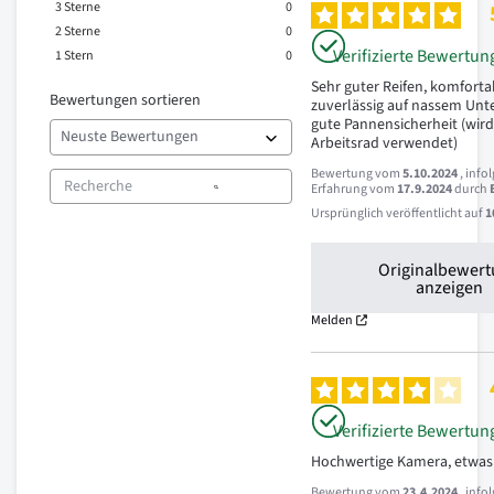
3
Sterne
0
2
Sterne
0
Verifizierte Bewertun
1
Stern
0
Sehr guter Reifen, komfortabe
Bewertungen sortieren
zuverlässig auf nassem Unt
gute Pannensicherheit (wird 
Arbeitsrad verwendet)
Bewertung vom
5.10.2024
, info
Erfahrung vom
17.9.2024
durch
Ursprünglich veröffentlicht auf
1
Originalbewer
anzeigen
Melden
Verifizierte Bewertun
Hochwertige Kamera, etwas
Bewertung vom
23.4.2024
, info