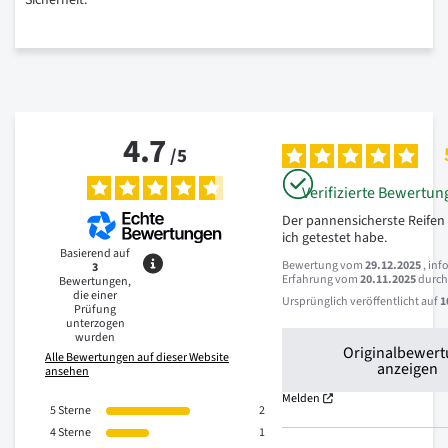
4.7
/
5
Verifizierte Bewertun
Der pannensicherste Reifen v
ich getestet habe.
Basierend auf
Bewertung vom
29.12.2025
, inf
3
Erfahrung vom
20.11.2025
durc
Bewertungen,
die einer
Ursprünglich veröffentlicht auf
1
Prüfung
unterzogen
wurden
Originalbewer
Alle Bewertungen auf dieser Website
anzeigen
ansehen
Melden
5
Sterne
2
4
Sterne
1