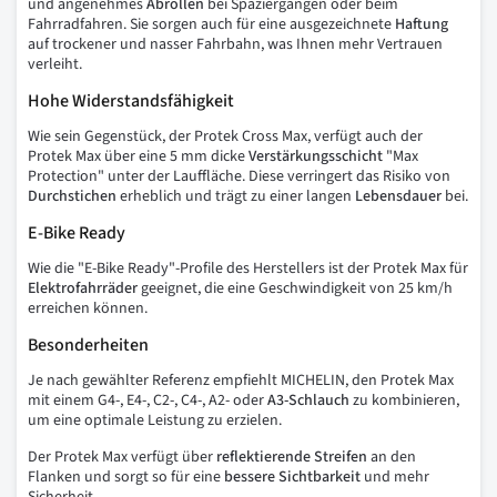
und angenehmes
Abrollen
bei Spaziergängen oder beim
Fahrradfahren. Sie sorgen auch für eine ausgezeichnete
Haftung
auf trockener und nasser Fahrbahn, was Ihnen mehr Vertrauen
verleiht.
Hohe Widerstandsfähigkeit
Wie sein Gegenstück, der Protek Cross Max, verfügt auch der
Protek Max über eine 5 mm dicke
Verstärkungsschicht
"Max
Protection" unter der Lauffläche. Diese verringert das Risiko von
Durchstichen
erheblich und trägt zu einer langen
Lebensdauer
bei.
E-Bike Ready
Wie die "E-Bike Ready"-Profile des Herstellers ist der Protek Max für
Elektrofahrräder
geeignet, die eine Geschwindigkeit von 25 km/h
erreichen können.
Besonderheiten
Je nach gewählter Referenz empfiehlt MICHELIN, den Protek Max
mit einem G4-, E4-, C2-, C4-, A2- oder
A3-Schlauch
zu kombinieren,
um eine optimale Leistung zu erzielen.
Der Protek Max verfügt über
reflektierende Streifen
an den
Flanken und sorgt so für eine
bessere
Sichtbarkeit
und mehr
Sicherheit.