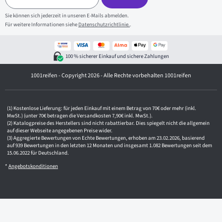
M
a
Sie können sich jederzeit in unseren E-Mails abmelden.
i
Für weitere Informationen siehe
Datenschutzrichtlinie.
.
l
-
A
d
100 % sicherer Einkauf und sichere Zahlungen
r
e
1001reifen - Copyright 2026 - Alle Rechte vorbehalten 1001reifen
s
s
e
Kostenlose Lieferung: für jeden Einkauf mit einem Betrag von 70€ oder mehr (inkl.
MwSt.) (unter 70€ betragen die Versandkosten 7,90€ inkl. MwSt.).
Katalogpreise des Herstellers sind nicht rabattierbar. Dies spiegelt nicht die allgemein
auf dieser Webseite angegebenen Preise wider.
Aggregierte Bewertungen von Echte Bewertungen, erhoben am 23.02.2026, basierend
auf 939 Bewertungen in den letzten 12 Monaten und insgesamt 1.082 Bewertungen seit dem
15.06.2022 für Deutschland.
*
Angebotskonditionen