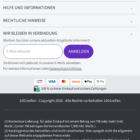
HILFE UND INFORMATIONEN
RECHTLICHE HINWEISE
WIR BLEIBEN IN VERBINDUNG
Bleiben Sie über unsere aktuellen Angebote informiert!
E
-
ANMELDEN
M
a
Sie können sich jederzeit in unseren E-Mails abmelden.
i
Für weitere Informationen siehe
Datenschutzrichtlinie.
.
l
-
A
d
100 % sicherer Einkauf und sichere Zahlungen
r
e
1001reifen - Copyright 2026 - Alle Rechte vorbehalten 1001reifen
s
s
e
Kostenlose Lieferung: für jeden Einkauf mit einem Betrag von 70€ oder mehr (inkl.
MwSt.) (unter 70€ betragen die Versandkosten 7,90€ inkl. MwSt.).
Katalogpreise des Herstellers sind nicht rabattierbar. Dies spiegelt nicht die allgemein
auf dieser Webseite angegebenen Preise wider.