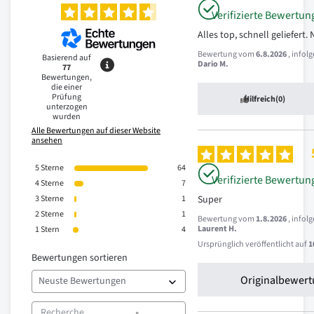
Verifizierte Bewertun
Alles top, schnell geliefert.
Bewertung vom
6.8.2026
, infol
Basierend auf
Dario M.
77
Bewertungen,
die einer
Prüfung
Hilfreich
(0)
unterzogen
wurden
Alle Bewertungen auf dieser Website
ansehen
5
Sterne
64
Verifizierte Bewertun
4
Sterne
7
3
Sterne
1
Super
2
Sterne
1
Bewertung vom
1.8.2026
, infol
Laurent H.
1
Stern
4
Ursprünglich veröffentlicht auf
1
Bewertungen sortieren
Originalbewert