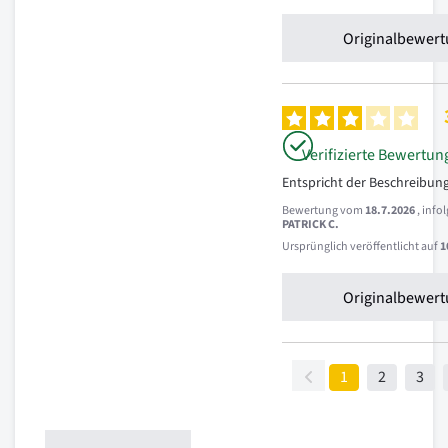
Originalbewert
Verifizierte Bewertun
Entspricht der Beschreibun
Bewertung vom
18.7.2026
, inf
PATRICK C.
Ursprünglich veröffentlicht auf
1
Originalbewert
1
2
3