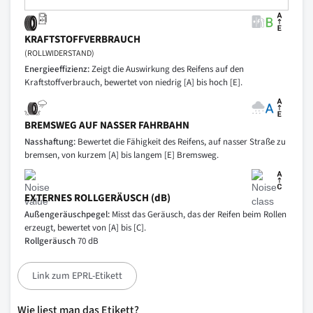
KRAFTSTOFFVERBRAUCH
(ROLLWIDERSTAND)
Energieeffizienz:
Zeigt die Auswirkung des Reifens auf den
Kraftstoffverbrauch, bewertet von niedrig [A] bis hoch [E].
BREMSWEG AUF NASSER FAHRBAHN
Nasshaftung:
Bewertet die Fähigkeit des Reifens, auf nasser Straße zu
bremsen, von kurzem [A] bis langem [E] Bremsweg.
EXTERNES ROLLGERÄUSCH (dB)
Außengeräuschpegel:
Misst das Geräusch, das der Reifen beim Rollen
erzeugt, bewertet von [A] bis [C].
Rollgeräusch
70 dB
Link zum EPRL-Etikett
Wie liest man das Etikett?