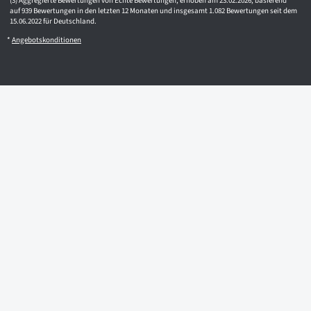
Aggregierte Bewertungen von Echte Bewertungen, erhoben am 23.02.2026, basierend
auf 939 Bewertungen in den letzten 12 Monaten und insgesamt 1.082 Bewertungen seit dem
15.06.2022 für Deutschland.
*
Angebotskonditionen