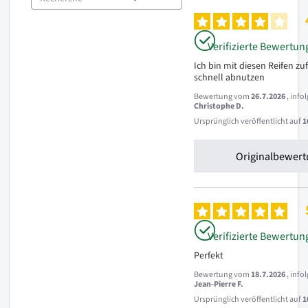
Verifizierte Bewertun
Ich bin mit diesen Reifen zu
schnell abnutzen
Bewertung vom
26.7.2026
, inf
Christophe D.
Ursprünglich veröffentlicht auf
1
Originalbewert
Verifizierte Bewertun
Perfekt
Bewertung vom
18.7.2026
, inf
Jean-Pierre F.
Ursprünglich veröffentlicht auf
1