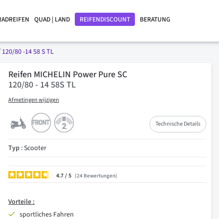
RADREIFEN
QUAD | LAND
REIFENDISCOUNT
BERATUNG
120/80 -14 58 S TL
Reifen MICHELIN Power Pure SC
120/80 - 14 58S TL
Afmetingen wijzigen
Technische Details
Typ
: Scooter
4.7
/
24
Bewertungen
Vorteile :
sportliches Fahren