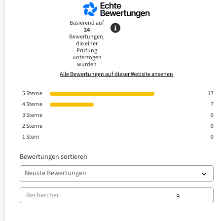
Basierend auf
24
Bewertungen,
die einer
Prüfung
unterzogen
wurden
Alle Bewertungen auf dieser Website ansehen
5
Sterne
17
4
Sterne
7
3
Sterne
0
2
Sterne
0
1
Stern
0
Bewertungen sortieren