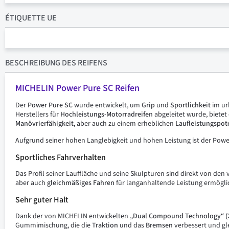
ÉTIQUETTE UE
BESCHREIBUNG
DES REIFENS
MICHELIN Power Pure SC Reifen
Der
Power Pure SC
wurde entwickelt, um
Grip
und
Sportlichkeit
im ur
Herstellers für
Hochleistungs-Motorradreife
n abgeleitet wurde, bietet
Manövrierfähigkeit
, aber auch zu einem erheblichen
Laufleistungspot
Aufgrund seiner hohen Langlebigkeit und hohen Leistung ist der Powe
Sportliches Fahrverhalten
Das Profil seiner Lauffläche und seine Skulpturen sind direkt von de
aber auch
gleichmäßiges Fahren
für langanhaltende Leistung ermögli
Sehr guter Halt
Dank der von MICHELIN entwickelten
„Dual Compound Technology“ (
Gummimischung, die die
Traktion
und das
Bremsen
verbessert und gl