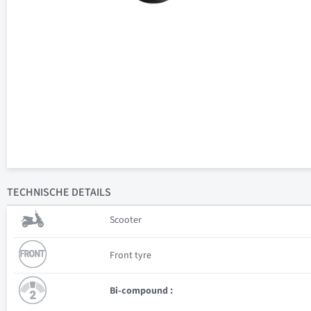
TECHNISCHE
DETAILS
Scooter
Front tyre
Bi-compound :