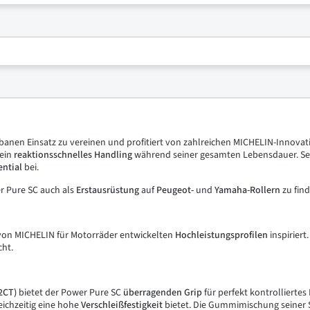
banen Einsatz zu vereinen und profitiert von zahlreichen MICHELIN-Innovatio
 ein
reaktionsschnelles Handling
während seiner gesamten Lebensdauer. Se
ential
bei.
r Pure SC auch als
Erstausrüstung
auf
Peugeot-
und
Yamaha-Rollern
zu find
n von MICHELIN für Motorräder entwickelten
Hochleistungsprofilen
inspiriert
cht.
2CT)
bietet der Power Pure SC
überragenden Grip
für perfekt kontrolliertes 
eichzeitig eine hohe
Verschleißfestigkeit
bietet. Die Gummimischung seiner S