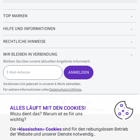
TOP MARKEN
HILFE UND INFORMATIONEN
RECHTLICHE HINWEISE
WIR BLEIBEN IN VERBINDUNG
Bleiben Sie über unsere aktuellen Angebote informiert!
E
-
ANMELDEN
M
a
Sie können sich jederzeit in unseren E-Mails abmelden.
i
Für weitere Informationen siehe
Datenschutzrichtlinie.
.
l
-
A
d
ALLES LÄUFT MIT DEN COOKIES!
100 % sicherer Einkauf und sichere Zahlungen
r
Wozu dient das? Warum ist es für uns
e
wichtig?
1001reifen - Copyright 2026 - Alle Rechte vorbehalten 1001reifen
s
s
Die
«klassischen» Cookies
sind für den reibungslosen Betrieb
e
der Website und unserer Dienste notwendig..