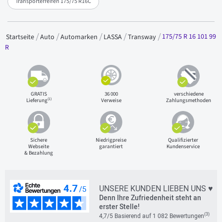
Transporterreifen 175/75 R16C
175/75 R 16 101 99
Startseite
Auto
Automarken
LASSA
Transway
R
GRATIS
36 000
verschiedene
(1)
Lieferung
Verweise
Zahlungsmethoden
Sichere
Niedrigpreise
Qualifizierter
Webseite
garantiert
Kundenservice
& Bezahlung
UNSERE KUNDEN LIEBEN UNS ♥
Denn Ihre Zufriedenheit steht an
erster Stelle!
(3)
4,7/5 Basierend auf 1 082 Bewertungen