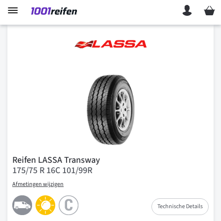
Mein 
Reifen LASSA Transway
175/75 R 16C 101/99R
Afmetingen wijzigen
Technische Details