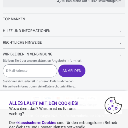
(3)
4,7/5 Basierend auf 1 082 Bewertungen
TOP MARKEN
HILFE UND INFORMATIONEN
RECHTLICHE HINWEISE
WIR BLEIBEN IN VERBINDUNG
Bleiben Sie über unsere aktuellen Angebote informiert!
E
-
ANMELDEN
M
a
Sie können sich jederzeit in unseren E-Mails abmelden.
i
Für weitere Informationen siehe
Datenschutzrichtlinie.
.
l
-
A
d
ALLES LÄUFT MIT DEN COOKIES!
100 % sicherer Einkauf und sichere Zahlungen
r
Wozu dient das? Warum ist es für uns
e
wichtig?
1001reifen - Copyright 2026 - Alle Rechte vorbehalten 1001reifen
s
s
Die
«klassischen» Cookies
sind für den reibungslosen Betrieb
e
der Website und unserer Dienste notwendig..