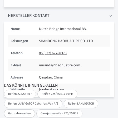
HERSTELLER KONTAKT
Name
Dutch Bridge International B.V.
Leistungen
SHANDONG HAOHUA TIRE CO., LTD
Telefon
86 (532) 67788373
E-Mail
miranda@haohuatire.com
Adresse
Qingdao, China
DAS KÖNNTE IHNEN GEFALLEN
Webseite
haohuatire.com
Reifen 225/55 R17
Reifen 225/55 R17 109 H
Reifen LANVIGATOR Catchfors Van A/S
Reifen LANVIGATOR
Ganzjahresreifen
Ganzjahresreifen 225/55 R17