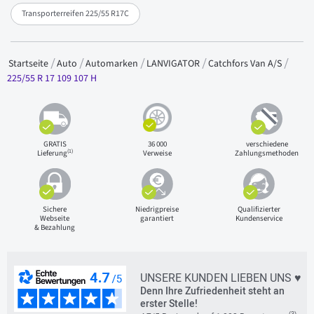
Transporterreifen 225/55 R17C
Startseite
Auto
Automarken
LANVIGATOR
Catchfors Van A/S
225/55 R 17 109 107 H
GRATIS
36 000
verschiedene
(1)
Lieferung
Verweise
Zahlungsmethoden
Sichere
Niedrigpreise
Qualifizierter
Webseite
garantiert
Kundenservice
& Bezahlung
UNSERE KUNDEN LIEBEN UNS ♥
Denn Ihre Zufriedenheit steht an
erster Stelle!