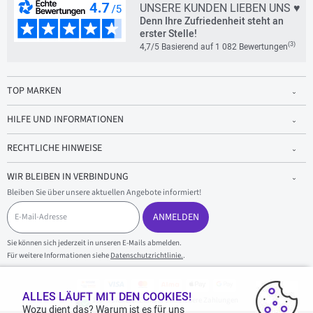
UNSERE KUNDEN LIEBEN UNS ♥
Denn Ihre Zufriedenheit steht an
erster Stelle!
(3)
4,7/5 Basierend auf 1 082 Bewertungen
TOP MARKEN
HILFE UND INFORMATIONEN
RECHTLICHE HINWEISE
WIR BLEIBEN IN VERBINDUNG
Bleiben Sie über unsere aktuellen Angebote informiert!
E
-
ANMELDEN
M
a
Sie können sich jederzeit in unseren E-Mails abmelden.
i
Für weitere Informationen siehe
Datenschutzrichtlinie.
.
l
-
A
d
ALLES LÄUFT MIT DEN COOKIES!
100 % sicherer Einkauf und sichere Zahlungen
r
Wozu dient das? Warum ist es für uns