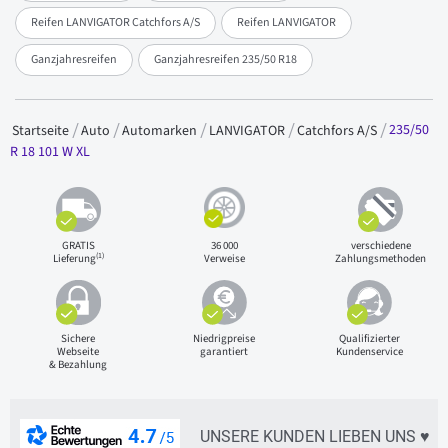
Reifen LANVIGATOR Catchfors A/S
Reifen LANVIGATOR
Ganzjahresreifen
Ganzjahresreifen 235/50 R18
235/50
Startseite
Auto
Automarken
LANVIGATOR
Catchfors A/S
R 18 101 W XL
GRATIS
36 000
verschiedene
(1)
Lieferung
Verweise
Zahlungsmethoden
Sichere
Niedrigpreise
Qualifizierter
Webseite
garantiert
Kundenservice
& Bezahlung
UNSERE KUNDEN LIEBEN UNS ♥