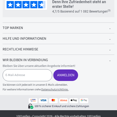
Denn Ihre Zufriedenheit steht an
erster Stelle!
(3)
4,7/5 Basierend auf 1 082 Bewertungen
TOP MARKEN
HILFE UND INFORMATIONEN
RECHTLICHE HINWEISE
WIR BLEIBEN IN VERBINDUNG
Bleiben Sie über unsere aktuellen Angebote informiert!
E
-
ANMELDEN
M
a
Sie können sich jederzeit in unseren E-Mails abmelden.
i
Für weitere Informationen siehe
Datenschutzrichtlinie.
.
l
-
A
d
100 % sicherer Einkauf und sichere Zahlungen
r
e
1001reifen - Copyright 2026 - Alle Rechte vorbehalten 1001reifen
s