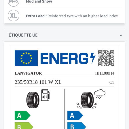
Mud and Snow
Extra Load :
Reinforced tyre with an higher load index.
ÉTIQUETTE UE