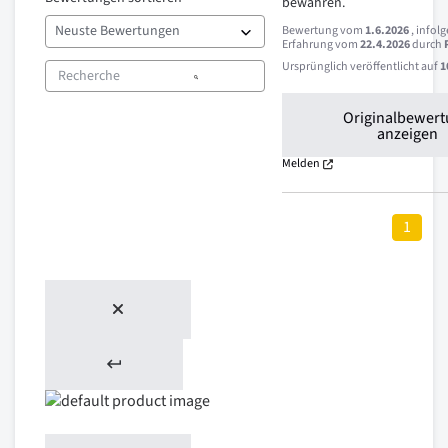
bewähren.
Bewertung vom
1.6.2026
, infol
Erfahrung vom
22.4.2026
durch
Ursprünglich veröffentlicht auf
1
Originalbewer
anzeigen
Melden
1