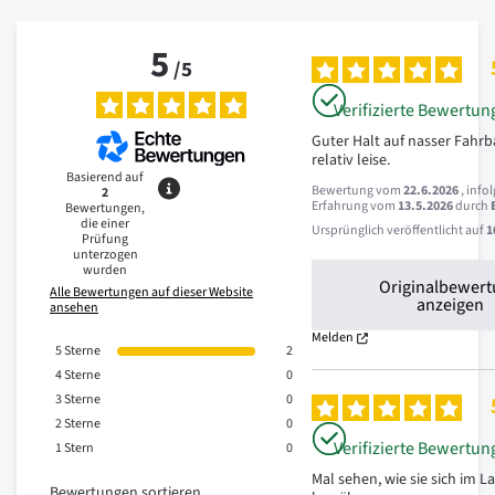
5
/
5
Verifizierte Bewertun
Guter Halt auf nasser Fahrb
relativ leise.
Basierend auf
Bewertung vom
22.6.2026
, info
2
Erfahrung vom
13.5.2026
durch
Bewertungen,
die einer
Ursprünglich veröffentlicht auf
1
Prüfung
unterzogen
wurden
Originalbewer
Alle Bewertungen auf dieser Website
anzeigen
ansehen
Melden
5
Sterne
2
4
Sterne
0
3
Sterne
0
2
Sterne
0
Verifizierte Bewertun
1
Stern
0
Mal sehen, wie sie sich im La
Bewertungen sortieren