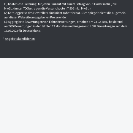
Kostenlose Lieferung: für jeden Einkauf mit einem Betrag von 70€ oder mehr (inkl.
MwSt.) (unter 70€ betragen die Versandkosten 7,90€ inkl. MwSt.).
Katalogpreise des Herstellers sind nicht rabattierbar. Dies spiegelt nicht die allgemein
auf dieser Webseite angegebenen Preise wider.
Aggregierte Bewertungen von Echte Bewertungen, erhoben am 23.02.2026, basierend
auf 939 Bewertungen in den letzten 12 Monaten und insgesamt 1.082 Bewertungen seit dem
15.06.2022 für Deutschland.
*
Angebotskonditionen