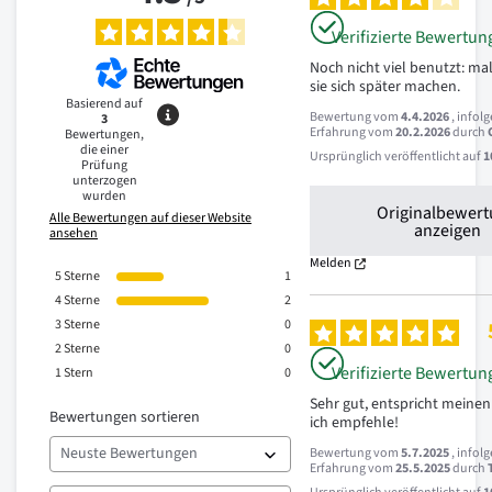
Verifizierte Bewertun
Noch nicht viel benutzt: mal
sie sich später machen.
Basierend auf
Bewertung vom
4.4.2026
, infol
3
Erfahrung vom
20.2.2026
durch
Bewertungen,
die einer
Ursprünglich veröffentlicht auf
1
Prüfung
unterzogen
wurden
Originalbewer
Alle Bewertungen auf dieser Website
anzeigen
ansehen
Melden
5
Sterne
1
4
Sterne
2
3
Sterne
0
2
Sterne
0
Verifizierte Bewertun
1
Stern
0
Sehr gut, entspricht meinen
Bewertungen sortieren
ich empfehle!
Bewertung vom
5.7.2025
, infol
Erfahrung vom
25.5.2025
durch