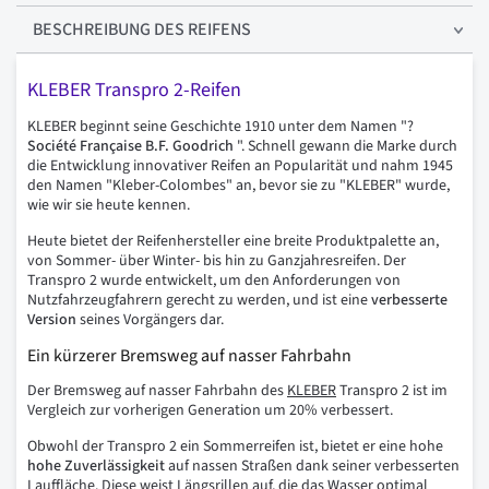
BESCHREIBUNG
DES REIFENS
KLEBER Transpro 2-Reifen
KLEBER beginnt seine Geschichte 1910 unter dem Namen "?
Société Française B.F. Goodrich
". Schnell gewann die Marke durch
die Entwicklung innovativer Reifen an Popularität und nahm 1945
den Namen "Kleber-Colombes" an, bevor sie zu "KLEBER" wurde,
wie wir sie heute kennen.
Heute bietet der Reifenhersteller eine breite Produktpalette an,
von Sommer- über Winter- bis hin zu Ganzjahresreifen. Der
Transpro 2 wurde entwickelt, um den Anforderungen von
Nutzfahrzeugfahrern gerecht zu werden, und ist eine
verbesserte
Version
seines Vorgängers dar.
Ein kürzerer Bremsweg auf nasser Fahrbahn
Der Bremsweg auf nasser Fahrbahn des
KLEBER
Transpro 2 ist im
Vergleich zur vorherigen Generation um 20% verbessert.
Obwohl der Transpro 2 ein Sommerreifen ist, bietet er eine hohe
hohe Zuverlässigkeit
auf nassen Straßen dank seiner verbesserten
Lauffläche. Diese weist Längsrillen auf, die das Wasser optimal