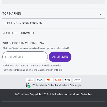
TOP MARKEN
HILFE UND INFORMATIONEN
RECHTLICHE HINWEISE
WIR BLEIBEN IN VERBINDUNG
Bleiben Sie über unsere aktuellen Angebote informiert!
E
-
ANMELDEN
M
a
Sie können sich jederzeit in unseren E-Mails abmelden.
i
Für weitere Informationen siehe
Datenschutzrichtlinie.
.
l
-
A
d
100 % sicherer Einkauf und sichere Zahlungen
r
e
1001reifen - Copyright 2026 - Alle Rechte vorbehalten 1001reifen
s
s
e