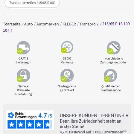
Transporterreifen 215/65 R16C
215/65 R 16 109
Startseite
Auto
Automarken
KLEBER
Transpro 2
107 T
GRATIS
36 000
verschiedene
(1)
Lieferung
Verweise
Zahlungsmethoden
Sichere
Niedrigpreise
Qualifizierter
Webseite
garantiert
Kundenservice
& Bezahlung
UNSERE KUNDEN LIEBEN UNS ♥
Denn Ihre Zufriedenheit steht an
erster Stelle!
(3)
4,7/5 Basierend auf 1 082 Bewertungen