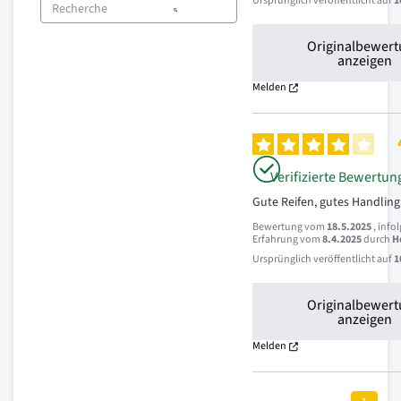
Ursprünglich veröffentlicht auf
1
Originalbewer
anzeigen
Melden
Verifizierte Bewertun
Gute Reifen, gutes Handling
Bewertung vom
18.5.2025
, info
Erfahrung vom
8.4.2025
durch
H
Ursprünglich veröffentlicht auf
1
Originalbewer
anzeigen
Melden