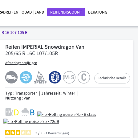
RADREIFEN
QUAD | LAND
REIFENDISCOUNT
BERATUNG
 R 16 107 105 R
Reifen IMPERIAL Snowdragon Van
205/65 R 16C 107/105R
Afmetingen wijzigen
Technische Details
Typ
: Transporter
Jahreszeit
: Winter
Nutzung
: Van
3
/
1
Bewertungen