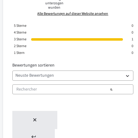
unterzogen
wurden
Alle Bewertungen auf dieser Website ansehen
5
Sterne
0
4
Sterne
0
3
Sterne
1
2
Sterne
0
1
Stern
0
Bewertungen sortieren