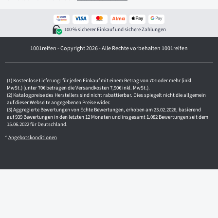
l
-
A
d
100 % sicherer Einkauf und sichere Zahlungen
r
e
1001reifen - Copyright 2026 - Alle Rechte vorbehalten 1001reifen
s
s
e
Kostenlose Lieferung: für jeden Einkauf mit einem Betrag von 70€ oder mehr (inkl.
MwSt.) (unter 70€ betragen die Versandkosten 7,90€ inkl. MwSt.).
Katalogpreise des Herstellers sind nicht rabattierbar. Dies spiegelt nicht die allgemein
auf dieser Webseite angegebenen Preise wider.
Aggregierte Bewertungen von Echte Bewertungen, erhoben am 23.02.2026, basierend
auf 939 Bewertungen in den letzten 12 Monaten und insgesamt 1.082 Bewertungen seit dem
15.06.2022 für Deutschland.
*
Angebotskonditionen