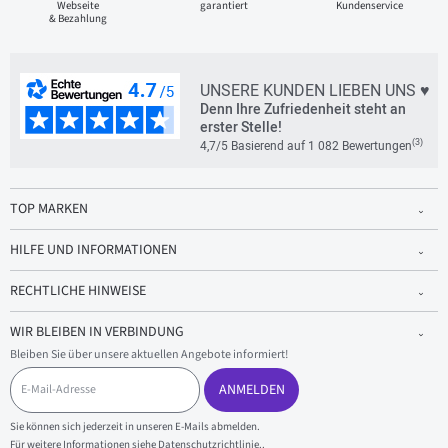
Webseite
garantiert
Kundenservice
& Bezahlung
UNSERE KUNDEN LIEBEN UNS ♥
Denn Ihre Zufriedenheit steht an
erster Stelle!
(3)
4,7/5 Basierend auf 1 082 Bewertungen
TOP MARKEN
HILFE UND INFORMATIONEN
RECHTLICHE HINWEISE
WIR BLEIBEN IN VERBINDUNG
Bleiben Sie über unsere aktuellen Angebote informiert!
E
-
ANMELDEN
M
a
Sie können sich jederzeit in unseren E-Mails abmelden.
i
Für weitere Informationen siehe
Datenschutzrichtlinie.
.