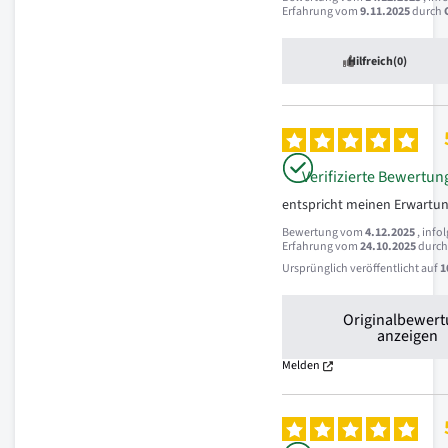
Erfahrung vom
9.11.2025
durch
Hilfreich
(0)
Verifizierte Bewertun
entspricht meinen Erwartu
Bewertung vom
4.12.2025
, info
Erfahrung vom
24.10.2025
durc
Ursprünglich veröffentlicht auf
1
Originalbewer
anzeigen
Melden