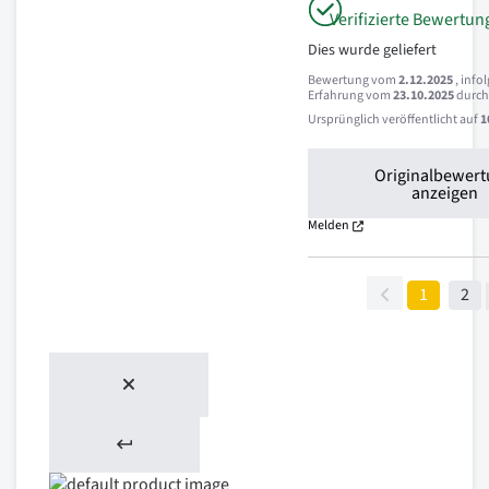
Verifizierte Bewertun
Dies wurde geliefert
Bewertung vom
2.12.2025
, info
Erfahrung vom
23.10.2025
durc
Ursprünglich veröffentlicht auf
1
Originalbewer
anzeigen
Melden
1
2