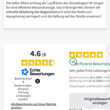
Die tiefen Rillen entlang der Lauffläche des Snowdragon HP sorgen
für eine effiziente Wasserdrainage. Das V-förmige Netz fördert die
schnelle Ableitung des Regens
Dadurch wird das Risiko von
Aquaplaning verringert und die Haftung auf der Straße maximiert.
4.6
/
5
Verifizierte Bewertun
sehr gutes Preis-Leistungs-
Bewertung vom
24.1.2026
, info
Basierend auf
Erfahrung vom
13.12.2025
durc
7
Bewertungen,
Ursprünglich veröffentlicht auf
1
die einer
Prüfung
unterzogen
Originalbewer
wurden
anzeigen
Alle Bewertungen auf dieser Website
ansehen