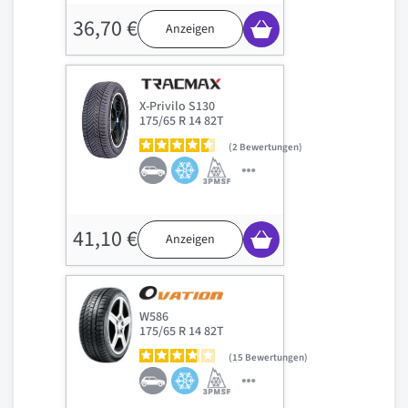
36,70 €
Anzeigen
X-Privilo S130
175/65 R 14 82T
2
Bewertungen
41,10 €
Anzeigen
W586
175/65 R 14 82T
15
Bewertungen