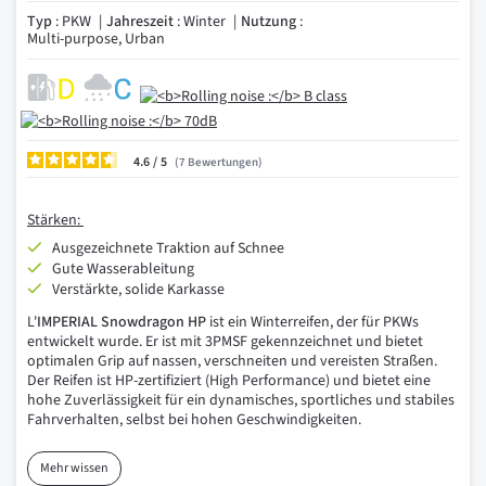
Typ
: PKW
Jahreszeit
: Winter
Nutzung
:
Multi-purpose, Urban
4.6
/
7
Bewertungen
Stärken:
Ausgezeichnete Traktion auf Schnee
Gute Wasserableitung
Verstärkte, solide Karkasse
L'
IMPERIAL Snowdragon HP
ist ein Winterreifen, der für PKWs
entwickelt wurde. Er ist mit 3PMSF gekennzeichnet und bietet
optimalen Grip auf nassen, verschneiten und vereisten Straßen.
Der Reifen ist HP-zertifiziert (High Performance) und bietet eine
hohe Zuverlässigkeit für ein dynamisches, sportliches und stabiles
Fahrverhalten, selbst bei hohen Geschwindigkeiten.
Mehr wissen