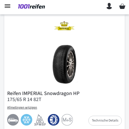
Mein 
Reifen IMPERIAL Snowdragon HP
175/65 R 14 82T
Afmetingen wijzigen
Technische Details