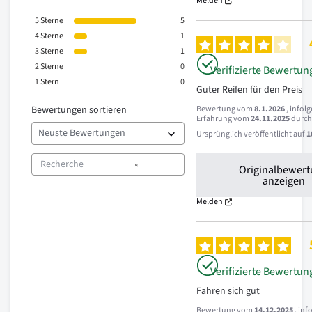
Melden
5
Sterne
5
4
Sterne
1
3
Sterne
1
2
Sterne
0
Verifizierte Bewertun
1
Stern
0
Guter Reifen für den Preis
Bewertungen sortieren
Bewertung vom
8.1.2026
, infol
Erfahrung vom
24.11.2025
durc
Ursprünglich veröffentlicht auf
1
Originalbewer
anzeigen
Melden
Verifizierte Bewertun
Fahren sich gut
Bewertung vom
14.12.2025
, inf