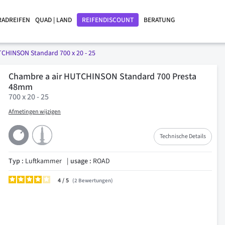
RADREIFEN
QUAD | LAND
REIFENDISCOUNT
BERATUNG
CHINSON Standard 700 x 20 - 25
Chambre a air HUTCHINSON Standard 700 Presta
48mm
700 x 20 - 25
Afmetingen wijzigen
Technische Details
Typ :
Luftkammer
usage :
ROAD
4
/
2
Bewertungen