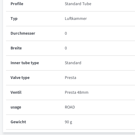
Profile
Standard Tube
Typ
Luftkammer
Durchmesser
0
Breite
0
Inner tube type
Standard
Valve type
Presta
Ventil
Presta 48mm
usage
ROAD
Gewicht
90 g