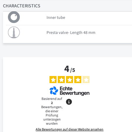
CHARACTERISTICS
Inner tube
Presta valve- Length 48 mm
4
/
5
Basierend auf
2
Bewertungen,
die einer
Prüfung
unterzogen
wurden
Alle Bewertungen auf dieser Website ansehen