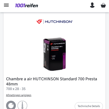
Mein 
Chambre a air HUTCHINSON Standard 700 Presta
48mm
700 x 28 - 35
Afmetingen wijzigen
Technische Details