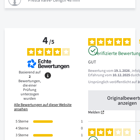
Presta valve- Length 48 mm
4
/
5
Verifizierte Bewertun
GUT
Bewertung vom
19.1.2026
, info
Basierend auf
Erfahrung vom
10.12.2025
durc
2
Bewertungen,
Ursprünglich veröffentlicht auf
1
die einer
Prüfung
unterzogen
Originalbewer
wurden
anzeigen
Alle Bewertungen auf dieser Website
ansehen
Melden
5
Sterne
1
4
Sterne
0
3
Sterne
1