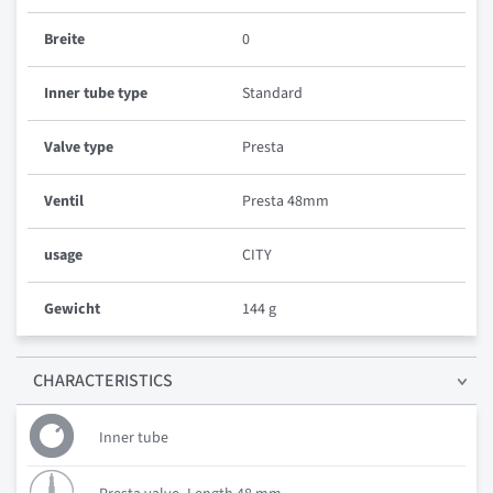
Breite
0
Inner tube type
Standard
Valve type
Presta
Ventil
Presta 48mm
usage
CITY
Gewicht
144 g
CHARACTERISTICS
Inner tube