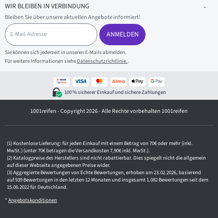
WIR BLEIBEN IN VERBINDUNG
Bleiben Sie über unsere aktuellen Angebote informiert!
E
-
ANMELDEN
M
a
Sie können sich jederzeit in unseren E-Mails abmelden.
i
Für weitere Informationen siehe
Datenschutzrichtlinie.
.
l
-
A
d
100 % sicherer Einkauf und sichere Zahlungen
r
e
1001reifen - Copyright 2026 - Alle Rechte vorbehalten 1001reifen
s
s
e
Kostenlose Lieferung: für jeden Einkauf mit einem Betrag von 70€ oder mehr (inkl.
MwSt.) (unter 70€ betragen die Versandkosten 7,90€ inkl. MwSt.).
Katalogpreise des Herstellers sind nicht rabattierbar. Dies spiegelt nicht die allgemein
auf dieser Webseite angegebenen Preise wider.
Aggregierte Bewertungen von Echte Bewertungen, erhoben am 23.02.2026, basierend
auf 939 Bewertungen in den letzten 12 Monaten und insgesamt 1.082 Bewertungen seit dem
15.06.2022 für Deutschland.
*
Angebotskonditionen