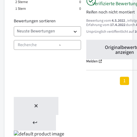
2
Sterne
0
Verifizierte Bewertun
1
Stern
0
Reifen noch nicht montiert
Bewertungen sortieren
Bewertung vom
4.5.2022
, infol
Erfahrung vom
17.4.2022
durch
Ursprünglich veröffentlicht auf
1
Originalbewer
anzeigen
Melden
1