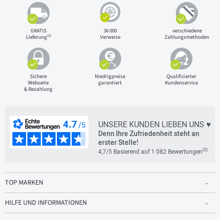
GRATIS
36 000
verschiedene
(1)
Lieferung
Verweise
Zahlungsmethoden
Sichere
Niedrigpreise
Qualifizierter
Webseite
garantiert
Kundenservice
& Bezahlung
UNSERE KUNDEN LIEBEN UNS ♥
Denn Ihre Zufriedenheit steht an
erster Stelle!
(3)
4,7/5 Basierend auf 1 082 Bewertungen
TOP MARKEN
HILFE UND INFORMATIONEN