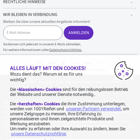
RECHTLICHE HINWEISE
WIR BLEIBEN IN VERBINDUNG
Bleiben Sie über unsere aktuellen Angebote informiert!
E
-
ANMELDEN
M
a
Sie können sich jederzeit in unseren E-Mails abmelden.
i
Für weitere Informationen siehe
Datenschutzrichtlinie.
.
l
-
A
d
ALLES LÄUFT MIT DEN COOKIES!
100 % sicherer Einkauf und sichere Zahlungen
r
Wozu dient das? Warum ist es für uns
e
wichtig?
1001reifen - Copyright 2026 - Alle Rechte vorbehalten 1001reifen
s
s
Die
«klassischen» Cookies
sind für den reibungslosen Betrieb
e
der Website und unserer Dienste notwendig..
Kostenlose Lieferung: für jeden Einkauf mit einem Betrag von 70€ oder mehr (inkl.
Die
«herzhaften» Cookies
die Ihrer Zustimmung unterliegen,
MwSt.) (unter 70€ betragen die Versandkosten 7,90€ inkl. MwSt.).
werden von 1001Reifen und
unseren Partnern verwendet
, um
Katalogpreise des Herstellers sind nicht rabattierbar. Dies spiegelt nicht die allgemein
unsere Zielgruppe zu messen, Ihre Erfahrung zu
auf dieser Webseite angegebenen Preise wider.
personalisieren und Ihnen zielgerichtete Produkte und
Aggregierte Bewertungen von Echte Bewertungen, erhoben am 23.02.2026, basierend
Werbung anzubieten.
auf 939 Bewertungen in den letzten 12 Monaten und insgesamt 1.082 Bewertungen seit dem
Um mehr zu erfahren oder Ihre Auswahl zu ändern, lesen Sie
15.06.2022 für Deutschland.
unsere Datenschutzrichtlinie
.
*
Angebotskonditionen