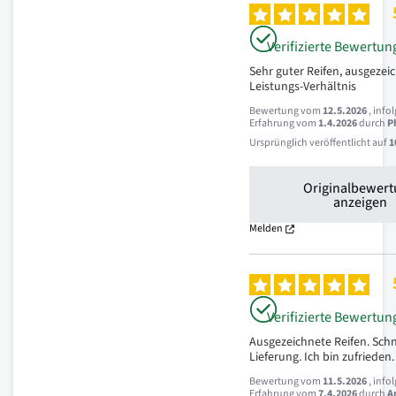
Verifizierte Bewertun
Sehr guter Reifen, ausgezeic
Leistungs-Verhältnis
Bewertung vom
12.5.2026
, info
Erfahrung vom
1.4.2026
durch
P
Ursprünglich veröffentlicht auf
1
Originalbewer
anzeigen
Melden
Verifizierte Bewertun
Ausgezeichnete Reifen. Schn
Lieferung. Ich bin zufrieden
Bewertung vom
11.5.2026
, info
Erfahrung vom
7.4.2026
durch
A