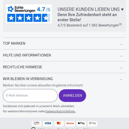
UNSERE KUNDEN LIEBEN UNS ♥
Denn Ihre Zufriedenheit steht an
erster Stelle!
(3)
4,7/5 Basierend auf 1 082 Bewertungen
TOP MARKEN
HILFE UND INFORMATIONEN
RECHTLICHE HINWEISE
WIR BLEIBEN IN VERBINDUNG
Bleiben Sie über unsere aktuellen Angebote informiert!
E
-
ANMELDEN
M
a
Sie können sich jederzeit in unseren E-Mails abmelden.
i
Für weitere Informationen siehe
Datenschutzrichtlinie.
.
l
-
A
d