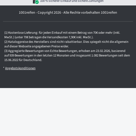
100 % sicherer Einkauf und sichere Zahlungen
r
e
1001reifen - Copyright 2026 - Alle Rechte vorbehalten 1001reifen
s
s
e
Kostenlose Lieferung: für jeden Einkauf mit einem Betrag von 70€ oder mehr (inkl.
MwSt.) (unter 70€ betragen die Versandkosten 7,90€ inkl. MwSt.).
Katalogpreise des Herstellers sind nicht rabattierbar. Dies spiegelt nicht die allgemein
auf dieser Webseite angegebenen Preise wider.
Aggregierte Bewertungen von Echte Bewertungen, erhoben am 23.02.2026, basierend
auf 939 Bewertungen in den letzten 12 Monaten und insgesamt 1.082 Bewertungen seit dem
15.06.2022 für Deutschland.
*
Angebotskonditionen