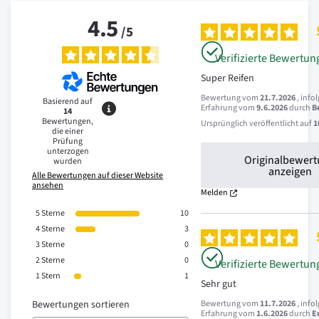
4.5
/
5
Verifizierte Bewertun
Super Reifen
Bewertung vom
21.7.2026
, info
Basierend auf
Erfahrung vom
9.6.2026
durch
B
14
Bewertungen,
Ursprünglich veröffentlicht auf
1
die einer
Prüfung
unterzogen
Originalbewer
wurden
anzeigen
Alle Bewertungen auf dieser Website
ansehen
Melden
5
Sterne
10
4
Sterne
3
3
Sterne
0
2
Sterne
0
Verifizierte Bewertun
1
Stern
1
Sehr gut
Bewertungen sortieren
Bewertung vom
11.7.2026
, info
Erfahrung vom
1.6.2026
durch
E