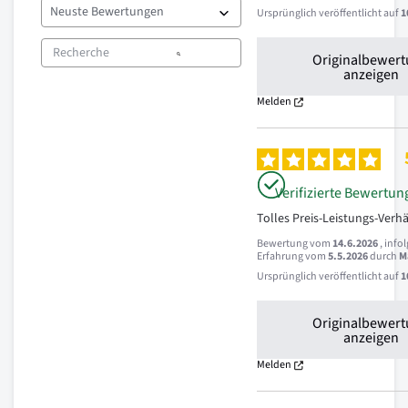
Ursprünglich veröffentlicht auf
1
Originalbewer
anzeigen
Melden
Verifizierte Bewertun
Tolles Preis-Leistungs-Verhä
Bewertung vom
14.6.2026
, info
Erfahrung vom
5.5.2026
durch
M
Ursprünglich veröffentlicht auf
1
Originalbewer
anzeigen
Melden