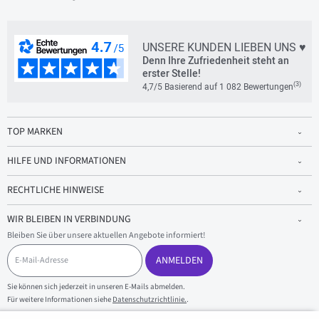
UNSERE KUNDEN LIEBEN UNS ♥
Denn Ihre Zufriedenheit steht an
erster Stelle!
(3)
4,7/5 Basierend auf 1 082 Bewertungen
TOP MARKEN
HILFE UND INFORMATIONEN
RECHTLICHE HINWEISE
WIR BLEIBEN IN VERBINDUNG
Bleiben Sie über unsere aktuellen Angebote informiert!
E
-
ANMELDEN
M
a
Sie können sich jederzeit in unseren E-Mails abmelden.
i
Für weitere Informationen siehe
Datenschutzrichtlinie.
.
l
-